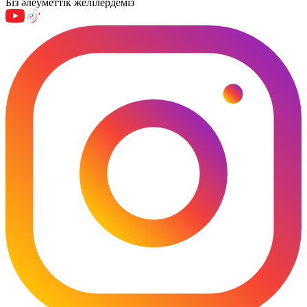
Біз әлеуметтік желілердеміз