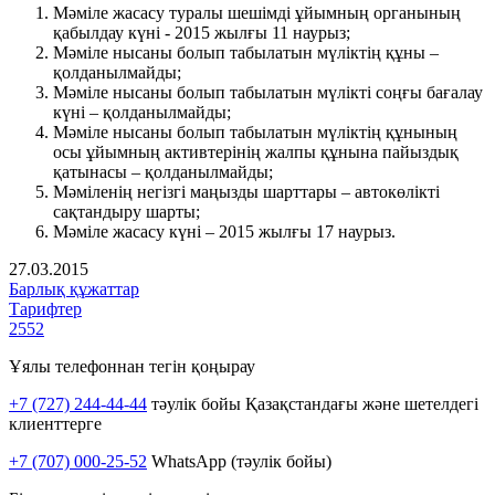
Мәміле жасасу туралы шешімді ұйымның органының
қабылдау күні - 2015 жылғы 11 наурыз;
Мәміле нысаны болып табылатын мүліктің құны –
қолданылмайды;
Мәміле нысаны болып табылатын мүлікті соңғы бағалау
күні – қолданылмайды;
Мәміле нысаны болып табылатын мүліктің құнының
осы ұйымның активтерінің жалпы құнына пайыздық
қатынасы – қолданылмайды;
Мәміленің негізгі маңызды шарттары – автокөлікті
сақтандыру шарты;
Мәміле жасасу күні – 2015 жылғы 17 наурыз.
27.03.2015
Барлық құжаттар
Тарифтер
2552
Ұялы телефоннан тегін қоңырау
+7 (727) 244-44-44
тәулік бойы Қазақстандағы және шетелдегі
клиенттерге
+7 (707) 000-25-52
WhatsApp (тәулік бойы)