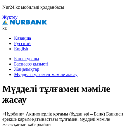
Nur24.kz мобильді қолданбасы
Жүктеу
kz
Қазақша
Русский
English
Банк туралы
Баспасөз қызметі
Жаңалықтар
Мүдделі тұлғамен мәміле жасау
Мүдделі тұлғамен мәміле
жасау
«Нұрбанк» Акционерлік қоғамы (бұдан әрі – Банк) Банкпен
ерекше қарым-қатынастағы тұлғамен, мүдделі мәміле
жасасқанын хабарлайды.