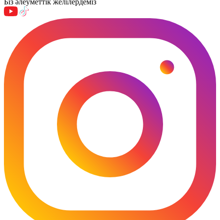
Біз әлеуметтік желілердеміз