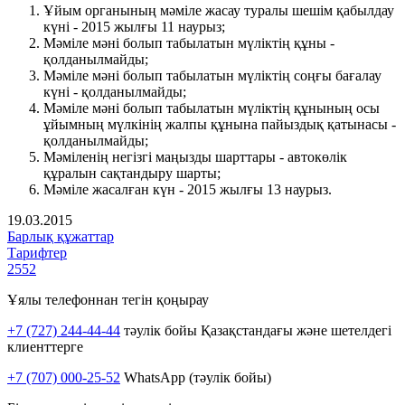
Ұйым органының мәміле жасау туралы шешім қабылдау
күні - 2015 жылғы 11 наурыз;
Мәміле мәні болып табылатын мүліктің құны -
қолданылмайды;
Мәміле мәні болып табылатын мүліктің соңғы бағалау
күні - қолданылмайды;
Мәміле мәні болып табылатын мүліктің құнының осы
ұйымның мүлкінің жалпы құнына пайыздық қатынасы -
қолданылмайды;
Мәміленің негізгі маңызды шарттары - автокөлік
құралын сақтандыру шарты;
Мәміле жасалған күн - 2015 жылғы 13 наурыз.
19.03.2015
Барлық құжаттар
Тарифтер
2552
Ұялы телефоннан тегін қоңырау
+7 (727) 244-44-44
тәулік бойы Қазақстандағы және шетелдегі
клиенттерге
+7 (707) 000-25-52
WhatsApp (тәулік бойы)