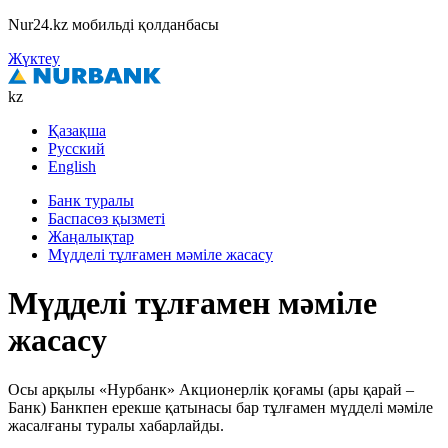
Nur24.kz мобильді қолданбасы
Жүктеу
kz
Қазақша
Русский
English
Банк туралы
Баспасөз қызметі
Жаңалықтар
Мүдделі тұлғамен мәміле жасасу
Мүдделі тұлғамен мәміле
жасасу
Осы арқылы «Нурбанк» Акционерлік қоғамы (ары қарай –
Банк) Банкпен ерекше қатынасы бар тұлғамен мүдделі мәміле
жасалғаны туралы хабарлайды.