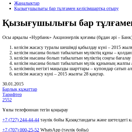
Жаңалықтар
Қызығушылығы бар тұлғамен келісімшартқа отыру
Қызығушылығы бар тұлғамен
Осы арқылы «Нурбанк» Акционерлік қоғамы (бұдан әрі – Банк)
келісім жасасу туралы шешімді қабылдау күні – 2015 жыл
келісім нысаны болып табылатын мүліктің құны – қолда
келісім нысаны болып табылатын мүліктің соңғы бағалау
келісім нысаны болып табылатын мүлік құнының жалпы 
келісімнің негізгі маңызды шарттары – купондар сатып ал
келісім жасасу күні – 2015 жылғы 28 қаңтар.
30.01.2015
Барлық құжаттар
Тарифтер
2552
Ұялы телефоннан тегін қоңырау
+7 (727) 244-44-44
тәулік бойы Қазақстандағы және шетелдегі к
+7 (707) 000-25-52
WhatsApp (тәулік бойы)