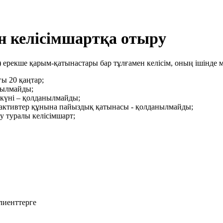
 келісімшартқа отыру
 ерекше қарым-қатынастары бар тұлғамен келісім, оның ішінде 
ғы 20 қаңтар;
нылмайды;
 күні – қолданылмайды;
активтер құнына пайыздық қатынасы - қолданылмайды;
у туралы келісімшарт;
лиенттерге