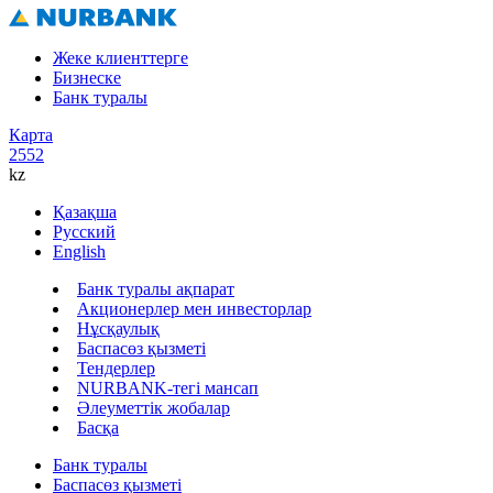
Жеке клиенттерге
Бизнеске
Банк туралы
Карта
2552
kz
Қазақша
Русский
English
Банк туралы ақпарат
Акционерлер мен инвесторлар
Нұсқаулық
Баспасөз қызметі
Тендерлер
NURBANK-тегі мансап
Әлеуметтік жобалар
Басқа
Банк туралы
Баспасөз қызметі