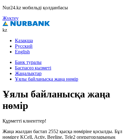
Nur24.kz мобильді қолданбасы
Жүктеу
kz
Қазақша
Русский
English
Банк туралы
Баспасөз қызметі
Жаңалықтар
Ұялы байланысқа жаңа нөмір
Ұялы байланысқа жаңа
нөмір
Құрметті клиенттер!
Жаңа жылдан бастап 2552 қысқа нөміріне қосылды. Бұл
нөмірге KСell, Activ, Beeline, Tele2 операторларының