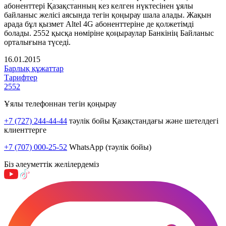
абоненттері Қазақстанның кез келген нүктесінен ұялы
байланыс желісі аясында тегін қоңырау шала алады. Жақын
арада бұл қызмет Altel 4G абоненттеріне де қолжетімді
болады. 2552 қысқа нөміріне қоңыраулар Банкінің Байланыс
орталығына түседі.
16.01.2015
Барлық құжаттар
Тарифтер
2552
Ұялы телефоннан тегін қоңырау
+7 (727) 244-44-44
тәулік бойы Қазақстандағы және шетелдегі
клиенттерге
+7 (707) 000-25-52
WhatsApp (тәулік бойы)
Біз әлеуметтік желілердеміз