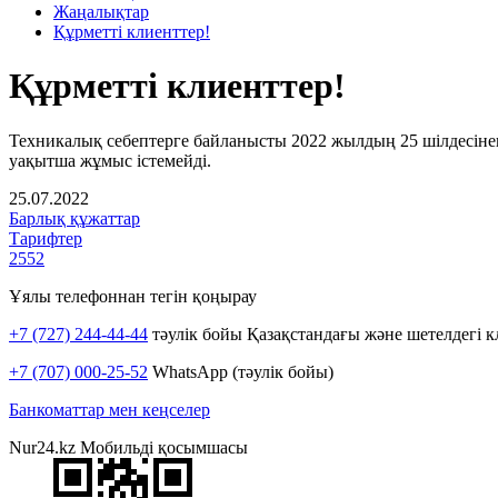
Жаңалықтар
Құрметті клиенттер!
Құрметті клиенттер!
Техникалық себептерге байланысты 2022 жылдың 25 шілдесіне
уақытша жұмыс істемейді.
25.07.2022
Барлық құжаттар
Тарифтер
2552
Ұялы телефоннан тегін қоңырау
+7 (727) 244-44-44
тәулік бойы Қазақстандағы және шетелдегі к
+7 (707) 000-25-52
WhatsApp (тәулік бойы)
Банкоматтар мен кеңселер
Nur24.kz Мобильді қосымшасы