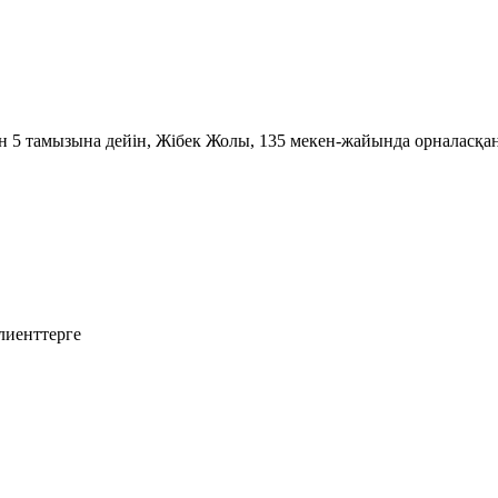
н 5 тамызына дейін, Жібек Жолы, 135 мекен-жайында орналасқ
лиенттерге