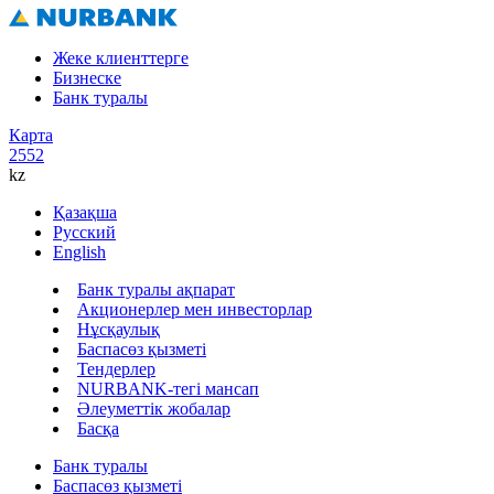
Жеке клиенттерге
Бизнеске
Банк туралы
Карта
2552
kz
Қазақша
Русский
English
Банк туралы ақпарат
Акционерлер мен инвесторлар
Нұсқаулық
Баспасөз қызметі
Тендерлер
NURBANK-тегі мансап
Әлеуметтік жобалар
Басқа
Банк туралы
Баспасөз қызметі