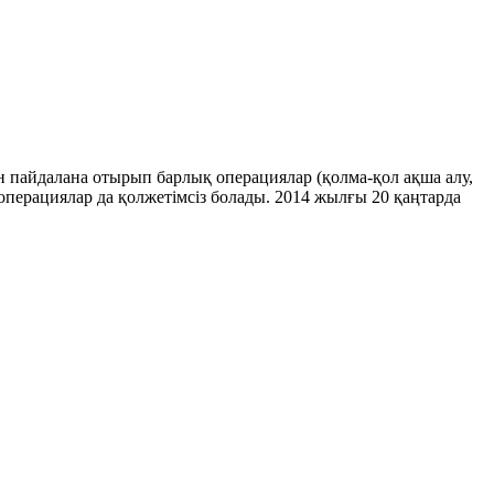
н пайдалана отырып барлық операциялар (қолма-қол ақша алу,
операциялар да қолжетімсіз болады. 2014 жылғы 20 қаңтарда