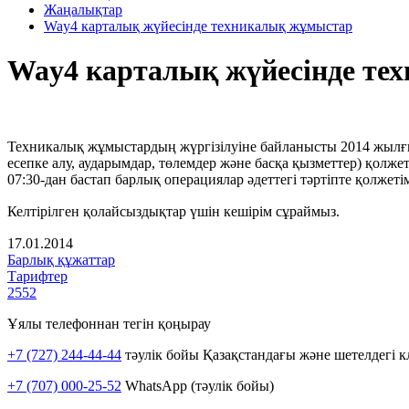
Жаңалықтар
Way4 карталық жүйесінде техникалық жұмыстар
Way4 карталық жүйесінде те
Техникалық жұмыстардың жүргізілуіне байланысты 2014 жылғы 2
есепке алу, аударымдар, төлемдер және басқа қызметтер) қолж
07:30-дан бастап барлық операциялар әдеттегі тәртіпте қолжеті
Келтірілген қолайсыздықтар үшін кешірім сұраймыз.
17.01.2014
Барлық құжаттар
Тарифтер
2552
Ұялы телефоннан тегін қоңырау
+7 (727) 244-44-44
тәулік бойы Қазақстандағы және шетелдегі к
+7 (707) 000-25-52
WhatsApp (тәулік бойы)