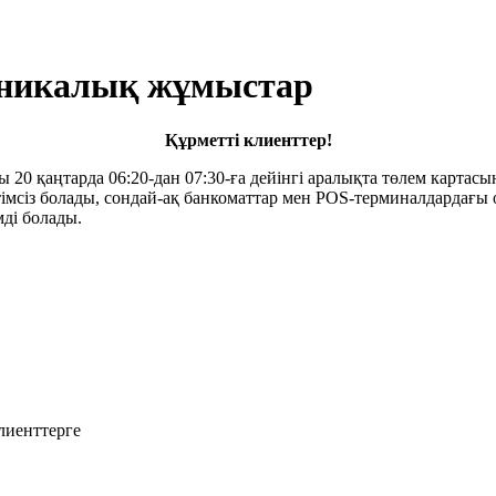
хникалық жұмыстар
Құрметті клиенттер!
0 қаңтарда 06:20-дан 07:30-ға дейінгі аралықта төлем картасы
етімсіз болады, сондай-ақ банкоматтар мен POS-терминалдардағы 
мді болады.
лиенттерге