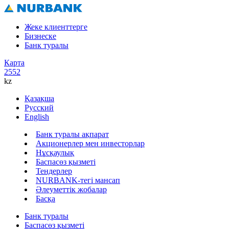
Жеке клиенттерге
Бизнеске
Банк туралы
Карта
2552
kz
Қазақша
Русский
English
Банк туралы ақпарат
Акционерлер мен инвесторлар
Нұсқаулық
Баспасөз қызметі
Тендерлер
NURBANK-тегі мансап
Әлеуметтік жобалар
Басқа
Банк туралы
Баспасөз қызметі