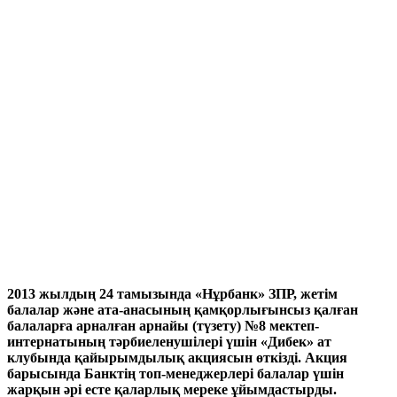
2013 жылдың 24 тамызында «Нұрбанк» ЗПР, жетім
балалар және ата-анасының қамқорлығынсыз қалған
балаларға арналған арнайы (түзету) №8 мектеп-
интернатының тәрбиеленушілері үшін «Дибек» ат
клубында қайырымдылық акциясын өткізді. Акция
барысында Банктің топ-менеджерлері балалар үшін
жарқын әрі есте қаларлық мереке ұйымдастырды.