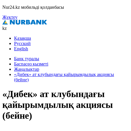
Nur24.kz мобильді қолданбасы
Жүктеу
kz
Қазақша
Русский
English
Банк туралы
Баспасөз қызметі
Жаңалықтар
«Дибек» ат клубындағы қайырымдылық акциясы
(бейне)
«Дибек» ат клубындағы
қайырымдылық акциясы
(бейне)