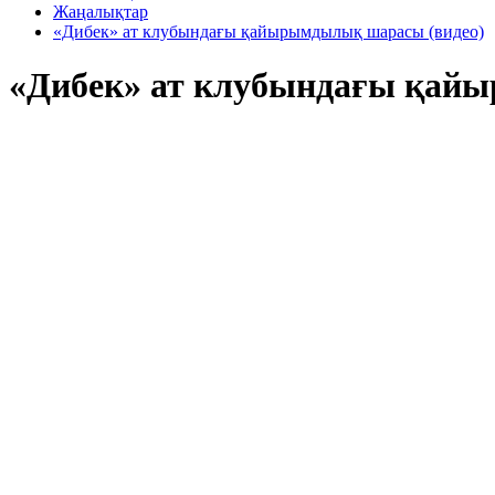
Жаңалықтар
«Дибек» ат клубындағы қайырымдылық шарасы (видео)
«Дибек» ат клубындағы қай