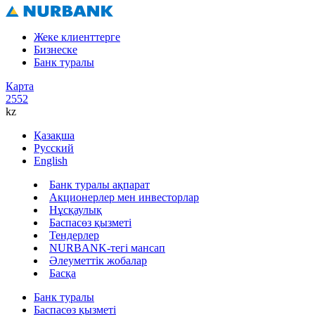
Жеке клиенттерге
Бизнеске
Банк туралы
Карта
2552
kz
Қазақша
Русский
English
Банк туралы ақпарат
Акционерлер мен инвесторлар
Нұсқаулық
Баспасөз қызметі
Тендерлер
NURBANK-тегі мансап
Әлеуметтік жобалар
Басқа
Банк туралы
Баспасөз қызметі