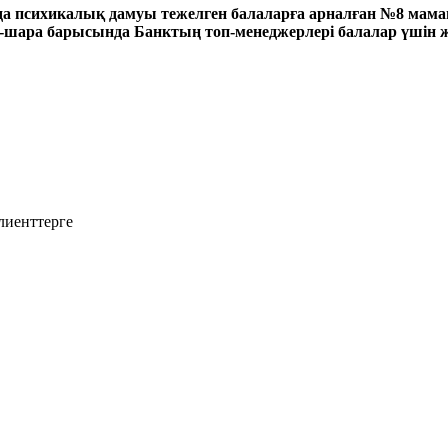
а психикалық дамуы тежелген балаларға арналған №8 мама
с-шара барысында Банктың топ-менеджерлері балалар үшін
лиенттерге