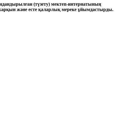
ндандырылған (түзету) мектеп-интернатының
 жарқын және есте қаларлық мереке ұйымдастырды.