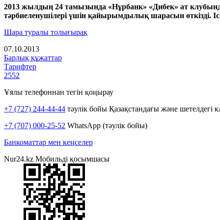
2013 жылдың 24 тамызында «Нұрбанк» «Дибек» ат клубынд
тәрбиеленушілері үшін қайырымдылық шарасын өткізді. І
Шара туралы толығырақ
07.10.2013
Барлық құжаттар
Тарифтер
2552
Ұялы телефоннан тегін қоңырау
+7 (727) 244-44-44
тәулік бойы Қазақстандағы және шетелдегі к
+7 (707) 000-25-52
WhatsApp (тәулік бойы)
Банкоматтар мен кеңселер
Nur24.kz Мобильді қосымшасы