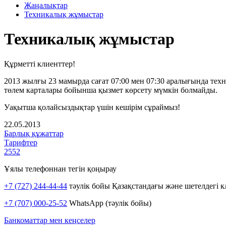
Жаңалықтар
Техникалық жұмыстар
Техникалық жұмыстар
Құрметті клиенттер!
2013 жылғы 23 мамырда сағат 07:00 мен 07:30 аралығында те
төлем карталары бойынша қызмет көрсету мүмкін болмайды.
Уақытша қолайсыздықтар үшін кешірім сұраймыз!
22.05.2013
Барлық құжаттар
Тарифтер
2552
Ұялы телефоннан тегін қоңырау
+7 (727) 244-44-44
тәулік бойы Қазақстандағы және шетелдегі к
+7 (707) 000-25-52
WhatsApp (тәулік бойы)
Банкоматтар мен кеңселер