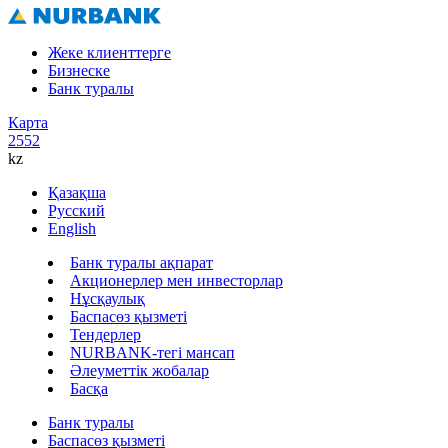
Жеке клиенттерге
Бизнеске
Банк туралы
Карта
2552
kz
Қазақша
Русский
English
Банк туралы ақпарат
Акционерлер мен инвесторлар
Нұсқаулық
Баспасөз қызметі
Тендерлер
NURBANK-тегі мансап
Әлеуметтік жобалар
Басқа
Банк туралы
Баспасөз қызметі