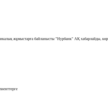
хникалық жұмыстарға байланысты "Нурбанк" АҚ хабарлайды, көр
лиенттерге