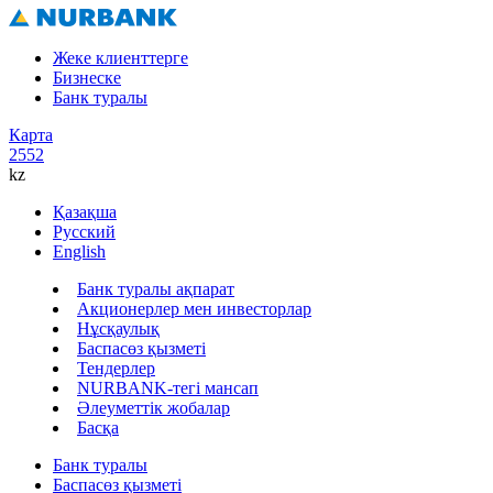
Жеке клиенттерге
Бизнеске
Банк туралы
Карта
2552
kz
Қазақша
Русский
English
Банк туралы ақпарат
Акционерлер мен инвесторлар
Нұсқаулық
Баспасөз қызметі
Тендерлер
NURBANK-тегі мансап
Әлеуметтік жобалар
Басқа
Банк туралы
Баспасөз қызметі