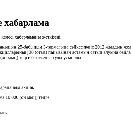
е хабарлама
келесі хабарламаны жеткізеді.
аңының 25-бабының 3-тармағына сәйкес және 2012 жылдың желто
н акцияларының 30 (отыз) пайызынан астамын сатып алуына бай
(он мың) теңге бағамен сатуды ұсынады.
қарапайым акция.
а 10 000 (он мың) теңге.
кін: