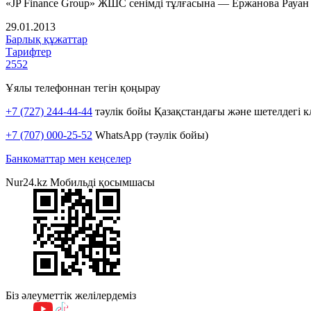
«JP Finance Group» ЖШС сенімді тұлғасына — Ержанова Рауан 
29.01.2013
Барлық құжаттар
Тарифтер
2552
Ұялы телефоннан тегін қоңырау
+7 (727) 244-44-44
тәулік бойы Қазақстандағы және шетелдегі к
+7 (707) 000-25-52
WhatsApp (тәулік бойы)
Банкоматтар мен кеңселер
Nur24.kz Мобильді қосымшасы
Біз әлеуметтік желілердеміз