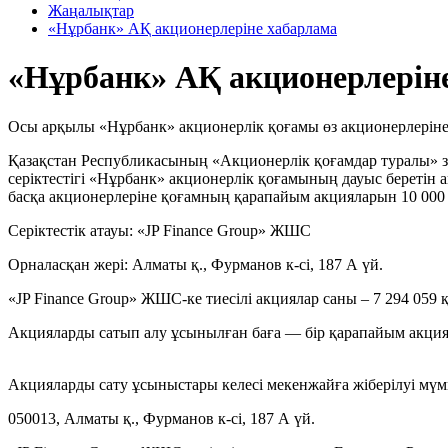
Жаңалықтар
«Нұрбанк» АҚ акционерлеріне хабарлама
«Нұрбанк» АҚ акционерлерін
Осы арқылы «Нұрбанк» акционерлік қоғамы өз акционерлеріне 
Қазақстан Республикасының «Акционерлік қоғамдар туралы» з
серіктестігі «Нұрбанк» акционерлік қоғамының дауыс береті
басқа акционерлеріне қоғамның қарапайым акцияларын 10 000 
Серіктестік атауы: «JP Finance Group» ЖШС
Орналасқан жері: Алматы қ., Фурманов к-сі, 187 А үй.
«JP Finance Group» ЖШС-ке тиесілі акциялар саны – 7 294 059 
Акцияларды сатып алу ұсынылған баға — бір қарапайым акцияғ
Акцияларды сату ұсыныстары келесі мекенжайға жіберілуі мүм
050013, Алматы қ., Фурманов к-сі, 187 А үй.