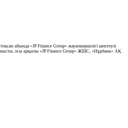
қсан айында «JP Finance Group» жауапкершілігі шектеулі
ланысты, осы арқылы «JP Finance Group» ЖШС, «Нұрбанк» АҚ