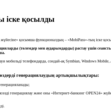
ы іске қосылды
г жүйесіне» қосымша функционалдың – «MobiPass»-тың іске қос
ияларды (төлемдер мен аударымдарды) растау үшін сеанстық 
ша.
и мобильді телефондарда, сондай-ақ Symbian, Windows Mobile, 
сөздерді генерациялаудың артықшылықтары:
генерацияланады;
зді генерациялау және оны «Интернет-банкинг OPEN24» жүйесі
ді.