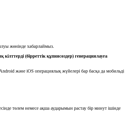
ылуы жөнінде хабарлаймыз.
кілттерді (бірреттік құпиясөздер) генерациялауға
Android және iOS операциялық жүйелері бар басқа да мобильді
нде төлем немесе ақша аударымын растау бір минут ішінде