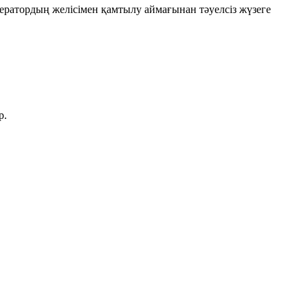
ратордың желісімен қамтылу аймағынан тәуелсіз жүзеге
р.