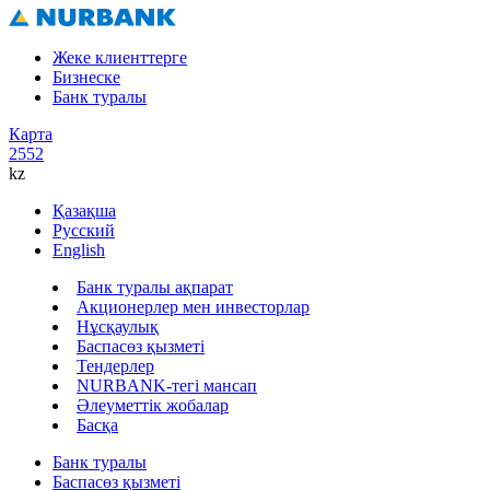
Жеке клиенттерге
Бизнеске
Банк туралы
Карта
2552
kz
Қазақша
Русский
English
Банк туралы ақпарат
Акционерлер мен инвесторлар
Нұсқаулық
Баспасөз қызметі
Тендерлер
NURBANK-тегі мансап
Әлеуметтік жобалар
Басқа
Банк туралы
Баспасөз қызметі