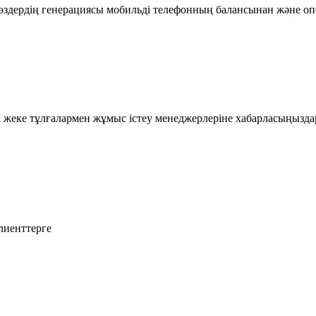
здердің генерациясы мобильді телефонның балансынан және опе
а жеке тұлғалармен жұмыс істеу менеджерлеріне хабарласыңызда
лиенттерге