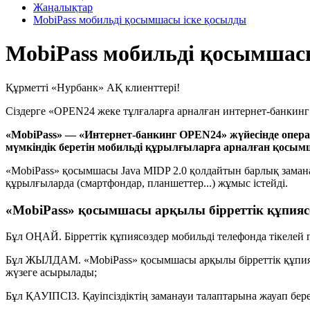
Жаңалықтар
MobiPass мобильді қосымшасы іске қосылды
MobiPass мобильді қосымшас
Құрметті «Нурбанк» АҚ клиенттері!
Сіздерге «OPEN24 жеке тұлғаларға арналған интернет-банкин
«MobiPass» — «Интернет-банкинг OPEN24» жүйесінде операц
мүмкіндік беретін мобильді құрылғыларға арналған қосым
«MobiPass» қосымшасы Java MIDP 2.0 қолдайтын барлық заманау
құрылғыларда (смартфондар, планшеттер...) жұмыс істейді.
«MobiPass» қосымшасы арқылы бірреттік құпия
Бұл ОҢАЙ. Бірреттік құпиясөздер мобильді телефонда тікелей 
Бұл ЖЫЛДАМ. «MobiPass» қосымшасы арқылы бірреттік құпиясө
жүзеге асырылады;
Бұл ҚАУІПСІЗ. Қауіпсіздіктің заманауи талаптарына жауап бере