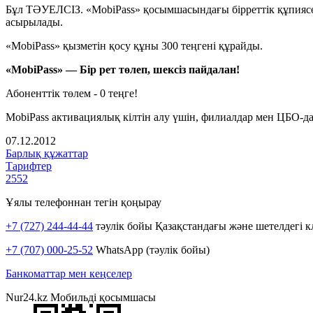
Бұл ТӘУЕЛСІЗ. «MobiPass» қосымшасындағы бірреттік құпиясө
асырылады.
«MobiPass» қызметін қосу құны 300 теңгені құрайды.
«MobiPass» — Бір рет төлеп, шексіз пайдалан!
Абоненттік төлем - 0 теңге!
MobiPass активациялық кілтін алу үшін, филиалдар мен ЦБО-д
07.12.2012
Барлық құжаттар
Тарифтер
2552
Ұялы телефоннан тегін қоңырау
+7 (727) 244-44-44
тәулік бойы Қазақстандағы және шетелдегі к
+7 (707) 000-25-52
WhatsApp (тәулік бойы)
Банкоматтар мен кеңселер
Nur24.kz Мобильді қосымшасы