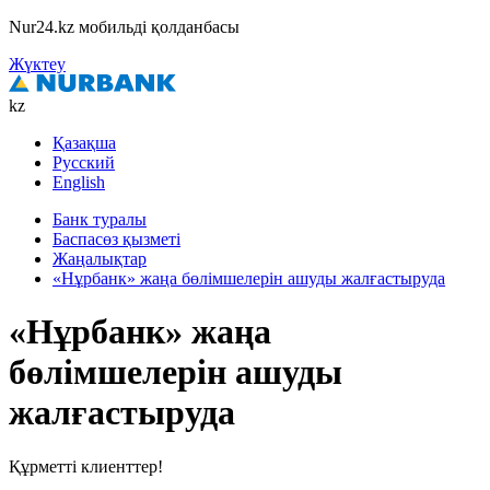
Nur24.kz мобильді қолданбасы
Жүктеу
kz
Қазақша
Русский
English
Банк туралы
Баспасөз қызметі
Жаңалықтар
«Нұрбанк» жаңа бөлімшелерін ашуды жалғастыруда
«Нұрбанк» жаңа
бөлімшелерін ашуды
жалғастыруда
Құрметті клиенттер!