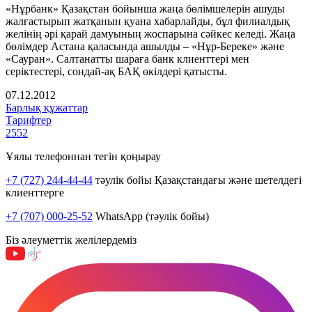
«Нұрбанк» Қазақстан бойынша жаңа бөлімшелерін ашуды
жалғастырып жатқанын қуана хабарлайды, бұл филиалдық
желінің әрі қарай дамуының жоспарына сәйкес келеді. Жаңа
бөлімдер Астана қаласында ашылды – «Нұр-Береке» және
«Сауран». Салтанатты шараға банк клиенттері мен
серіктестері, сондай-ақ БАҚ өкілдері қатысты.
07.12.2012
Барлық құжаттар
Тарифтер
2552
Ұялы телефоннан тегін қоңырау
+7 (727) 244-44-44
тәулік бойы Қазақстандағы және шетелдегі
клиенттерге
+7 (707) 000-25-52
WhatsApp (тәулік бойы)
Біз әлеуметтік желілердеміз