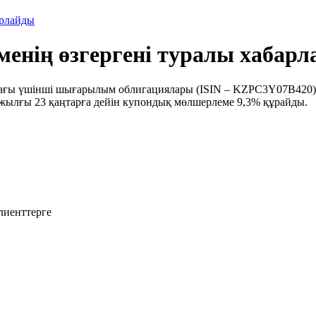
арлайды
енің өзгергені туралы хабар
ағы үшінші шығарылым облигациялары (ISIN – KZPC3Y07B420)
2 жылғы 23 қаңтарға дейін купондық мөлшерлеме 9,3% құрайды.
лиенттерге