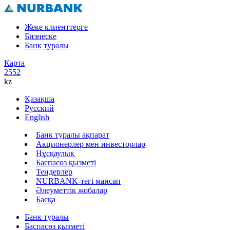
Жеке клиенттерге
Бизнеске
Банк туралы
Карта
2552
kz
Қазақша
Русский
English
Банк туралы ақпарат
Акционерлер мен инвесторлар
Нұсқаулық
Баспасөз қызметі
Тендерлер
NURBANK-тегі мансап
Әлеуметтік жобалар
Басқа
Банк туралы
Баспасөз қызметі