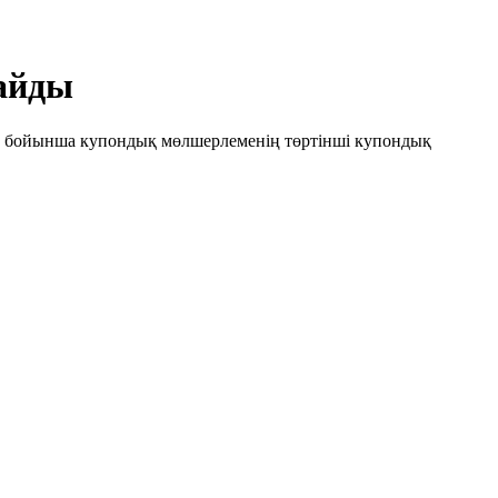
лайды
 бойынша купондық мөлшерлеменің төртінші купондық