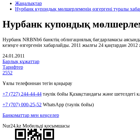
Жаңалықтар
Нурбанк купондық мөлшерлеменің өзгергені туралы хаб
Нурбанк купондық мөлшерлем
Нурбанк NRBNb6 банктің облигациялық бағдарламасы аясынд
кезеңге өзгергенін хабарлайды. 2011 жылғы 24 қаңтардан 201
24.01.2011
Барлық құжаттар
Тарифтер
2552
Ұялы телефоннан тегін қоңырау
+7 (727) 244-44-44
тәулік бойы Қазақстандағы және шетелдегі к
+7 (707) 000-25-52
WhatsApp (тәулік бойы)
Банкоматтар мен кеңселер
Nur24.kz Мобильді қосымшасы