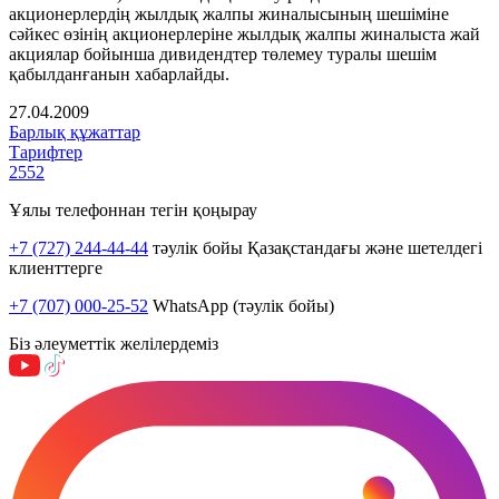
акционерлердің жылдық жалпы жиналысының шешіміне
сәйкес өзінің акционерлеріне жылдық жалпы жиналыста жай
акциялар бойынша дивидендтер төлемеу туралы шешім
қабылданғанын хабарлайды.
27.04.2009
Барлық құжаттар
Тарифтер
2552
Ұялы телефоннан тегін қоңырау
+7 (727) 244-44-44
тәулік бойы Қазақстандағы және шетелдегі
клиенттерге
+7 (707) 000-25-52
WhatsApp (тәулік бойы)
Біз әлеуметтік желілердеміз