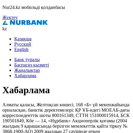
Nur24.kz мобильді қолданбасы
Жүктеу
kz
Қазақша
Русский
English
Банк туралы
Баспасөз қызметі
Жаңалықтар
Хабарлама
Хабарлама
Алматы қаласы, Желтоқсан көшесі, 168 «Б» үй мекенжайында
орналасқан, банктік деректемелері: ҚР ҰБ-ндегі МОЕАБ-дағы
корреспонденттік шоты 800161349, СТТН 151000015914, БСК
190501849, Кбе — 14, «Нұрбанк» Акционерлік қоғамы (2004
жылдың 9 қарашасында берілген мемлекеттік қайта тіркеу №
3868-1900-АО) 2009 жылдың 27 сәуірінде өткен