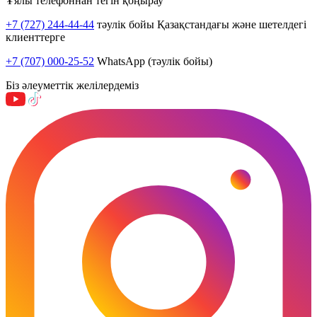
Ұялы телефоннан тегін қоңырау
+7 (727) 244-44-44
тәулік бойы Қазақстандағы және шетелдегі
клиенттерге
+7 (707) 000-25-52
WhatsApp (тәулік бойы)
Біз әлеуметтік желілердеміз