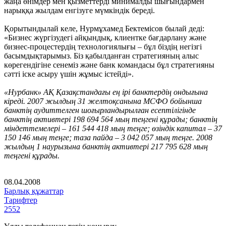
жаңа өнімдер мен қызметтерді минималды шығындармен
нарыққа жылдам енгізуге мүмкіндік береді.
Қорытындылай келе, Нурмұхамед Бектемісов былай деді:
«Бизнес жүргізудегі айқындық, клиентке бағдарлану және
бизнес-процестердің технологиялығы – бұл біздің негізгі
басымдықтарымыз. Біз қабылданған стратегияның алыс
көрегендігіне сенеміз және банк командасы бұл стратегияны
сәтті іске асыру үшін жұмыс істейді».
«Нурбанк» АҚ Қазақстандағы ең ірі банктердің ондығына
кіреді. 2007 жылдың 31 желтоқсанына МСФО бойынша
банктің аудиттелген шоғырландырылған есептілігінде
банктің активтері 198 694 564 мың теңгені құрады; банктің
міндеттемелері – 161 544 418 мың теңге; өзіндік капитал – 37
150 146 мың теңге; таза пайда – 3 042 057 мың теңге. 2008
жылдың 1 наурызына банктің активтері 217 795 628 мың
теңгені құрады.
08.04.2008
Барлық құжаттар
Тарифтер
2552