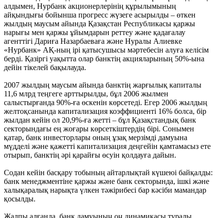
алдымен, Нурбанк акционерлерінің құрылымының
айқындығы бойынша прогресс жүзеге асырылды – өткен
жылдың маусым айында Қазақстан Республикасы қаржы
нарығы мен қаржы ұйымдарын реттеу және қадағалау
агенттігі Дариға Назарбаеваға және Нуралы Алиевке
«Нурбанк» АҚ-ның ірі қатысушысы мәртебесін алуға келісім
берді. Қазіргі уақытта олар банктің акцияларының 50%-ына
дейін тікелей бақылауда.
2007 жылдың маусым айында банктің жарғылық капиталы
11,6 млрд теңгеге арттырылды, бұл 2006 жылмен
салыстырғанда 90%-ға өскенін көрсетеді. Егер 2006 жылдың
желтоқсанында капитализация коэффициенті 16% болса, бір
жылдан кейін ол 20,9%-ға жетті – бұл Қазақстандық банк
секторындағы ең жоғары көрсеткіштердің бірі. Сонымен
қатар, банк инвесторлары оның ұзақ мерзімді дамуына
мүдделі және қажетті капитализация деңгейін қамтамасыз ете
отырып, банктің әрі қарайғы өсуін қолдауға дайын.
Содан кейін басқару тобының айтарлықтай күшеюі байқалды:
банк менеджментіне қаржы және банк секторында, ішкі және
халықаралық нарықта үлкен тәжірибесі бар кәсіби мамандар
қосылды.
Жалпы алғанда, банк дамуының оң динамикасы туралы