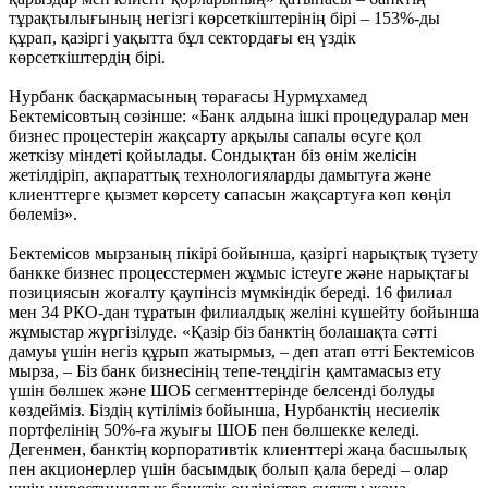
тұрақтылығының негізгі көрсеткіштерінің бірі – 153%-ды
құрап, қазіргі уақытта бұл сектордағы ең үздік
көрсеткіштердің бірі.
Нурбанк басқармасының төрағасы Нурмұхамед
Бектемісовтың сөзінше: «Банк алдына ішкі процедуралар мен
бизнес процестерін жақсарту арқылы сапалы өсуге қол
жеткізу міндеті қойылады. Сондықтан біз өнім желісін
жетілдіріп, ақпараттық технологияларды дамытуға және
клиенттерге қызмет көрсету сапасын жақсартуға көп көңіл
бөлеміз».
Бектемісов мырзаның пікірі бойынша, қазіргі нарықтық түзету
банкке бизнес процесстермен жұмыс істеуге және нарықтағы
позициясын жоғалту қаупінсіз мүмкіндік береді. 16 филиал
мен 34 РКО-дан тұратын филиалдық желіні күшейту бойынша
жұмыстар жүргізілуде. «Қазір біз банктің болашақта сәтті
дамуы үшін негіз құрып жатырмыз, – деп атап өтті Бектемісов
мырза, – Біз банк бизнесінің тепе-теңдігін қамтамасыз ету
үшін бөлшек және ШОБ сегменттерінде белсенді болуды
көздейміз. Біздің күтіліміз бойынша, Нурбанктің несиелік
портфелінің 50%-ға жуығы ШОБ пен бөлшекке келеді.
Дегенмен, банктің корпоративтік клиенттері жаңа басшылық
пен акционерлер үшін басымдық болып қала береді – олар