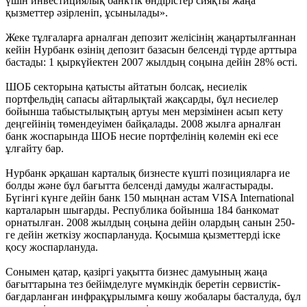
үшін инвестициялық банктік өндірістер сияқты жаңа
қызметтер әзірленіп, ұсынылады».
Жеке тұлғаларға арналған депозит желісінің жаңартылғаннан
кейін Нурбанк өзінің депозит базасын белсенді түрде арттыра
бастады: 1 қыркүйектен 2007 жылдың соңына дейін 28% өсті.
ШОБ секторына қатысты айтатын болсақ, несиелік
портфельдің сапасы айтарлықтай жақсарды, бұл несиелер
бойынша табыстылықтың артуы мен мерзімінен асып кету
деңгейінің төмендеуімен байқалады. 2008 жылға арналған
банк жоспарында ШОБ несие портфелінің көлемін екі есе
ұлғайту бар.
Нурбанк әрқашан карталық бизнесте күшті позицияларға ие
болды және бұл бағытта белсенді дамуды жалғастырады.
Бүгінгі күнге дейін банк 150 мыңнан астам VISA International
карталарын шығарды. Республика бойынша 184 банкомат
орнатылған. 2008 жылдың соңына дейін олардың санын 250-
ге дейін жеткізу жоспарлануда. Қосымша қызметтерді іске
қосу жоспарлануда.
Сонымен қатар, қазіргі уақытта бизнес дамуының жаңа
бағыттарына тез бейімделуге мүмкіндік беретін сервистік-
бағдарланған инфрақұрылымға көшу жобалары басталуда, бұл