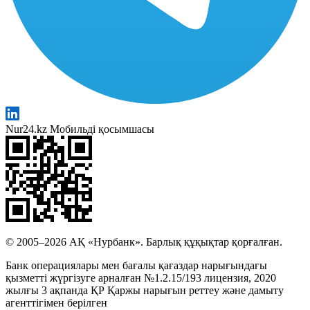
Nur24.kz Мобильді қосымшасы
© 2005–2026 АҚ «Нурбанк». Барлық құқықтар қорғалған.
Банк операциялары мен бағалы қағаздар нарығындағы
қызметті жүргізуге арналған №1.2.15/193 лицензия, 2020
жылғы 3 ақпанда ҚР Қаржы нарығын реттеу және дамыту
агенттігімен берілген