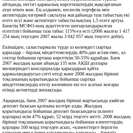
айтқанда, негізгі қаржылық көрсеткіштердің жақсарғанын
атап өткен жөн. Ең алдымен, несиелік портфель мен
активтердің өзгермей сақталуы жағдайында таза табыстың екі
есеге өсуі және активтерге табыстылықтың 1,5 есеге артуы.
Банктің МСФО-ның аудиттелген шоғырландырылған
есептілігі бойынша таза табыс 115%-ға өсті (2006 жылғы 1 417
254 мың теңгеден 2007 жылы 3 042 057 мың теңгеге дейін).
Екіншіден, салыстырмалы түрде аз көлемдегі сыртқы
қарыздар – барлық міндеттемелердің 40%-дан астам емес, ал
сектор бойынша орташа көрсеткіш 50-55% құрайды. Банк
2007 жылдың қазан айында 135 млн АҚШ доллары
мөлшеріндегі консорциалды қарыздарын қайта
қаржыландырусыз сәтті өтеді және 2008 жылдың бірінші
тоқсанының қорытындысы бойынша сыртқы
міндеттемелердің өтелу көлемінен екі есе асатын жоғары
өтімді активтерді жинақтады.
Ақырында, банк 2007 жылдың бірінші жартысында азайған
депозит базасын қалпына келтіре алды. Жылдың
қорытындысы бойынша депозит базасындағы (клиент
қорлары) өсім 47% құрап, 52 млрд теңгеге жетті. 2008 жылдың
бірінші тоқсанының қорытындысы бойынша клиенттердің
қорлары 100 млрд теңгеден асып, «клиенттерге берілген
қарыздар мен клиент қорларының» қатынасы – банктің