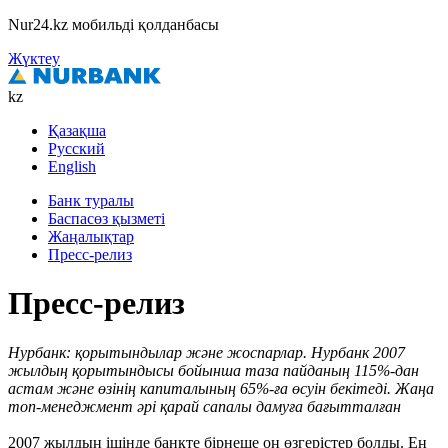
Nur24.kz мобильді қолданбасы
Жүктеу
kz
Қазақша
Русский
English
Банк туралы
Баспасөз қызметі
Жаңалықтар
Пресс-релиз
Пресс-релиз
Нурбанк: қорытындылар және жоспарлар. Нурбанк 2007
жылдың қорытындысы бойынша таза пайданың 115%-дан
астам және өзінің капиталының 65%-ға өсуін бекітеді. Жаңа
топ-менеджмент әрі қарай сапалы дамуға бағытталған
2007 жылдың ішінде банкте бірнеше оң өзгерістер болды. Ең