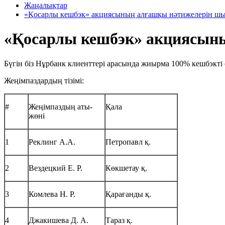
Жаңалықтар
«Қосарлы кешбэк» акциясының алғашқы нәтижелерін шы
«Қосарлы кешбэк» акциясын
Бүгін біз Нұрбанк клиенттері арасында жиырма 100% кешбэкті
Жеңімпаздардың тізімі:
#
Жеңімпаздың аты-
Қала
жөні
1
Реклинг А.А.
Петропавл қ.
2
Вездецкий Е. Р.
Көкшетау қ.
3
Комлева Н. Р.
Қарағанды қ.
4
Джакишева Д. А.
Тараз қ.