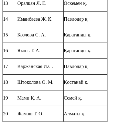
13
Оралқан Л. Е.
Өскемен қ.
14
Иманбаева Ж. К.
Павлодар қ.
15
Козлова С. А.
Қарағанды қ.
16
Якось Т. А.
Қарағанды қ.
17
Варжанская И.С.
Павлодар қ.
18
Штоколова О. М.
Қостанай қ.
19
Мами Қ. А.
Семей қ.
20
Жамаш Т. О.
Алматы қ.