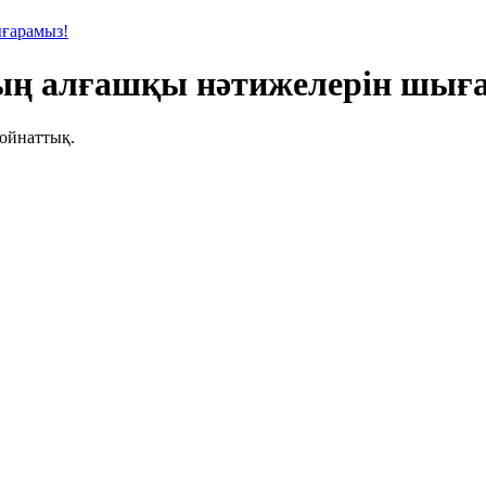
ғарамыз!
ың алғашқы нәтижелерін шығ
 ойнаттық.