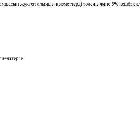
осымшасын жүктеп алыңыз, қызметтерді төлеңіз және 5% кешбэк
лиенттерге