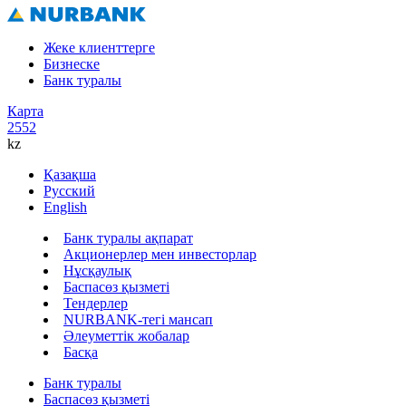
Жеке клиенттерге
Бизнеске
Банк туралы
Карта
2552
kz
Қазақша
Русский
English
Банк туралы ақпарат
Акционерлер мен инвесторлар
Нұсқаулық
Баспасөз қызметі
Тендерлер
NURBANK-тегі мансап
Әлеуметтік жобалар
Басқа
Банк туралы
Баспасөз қызметі