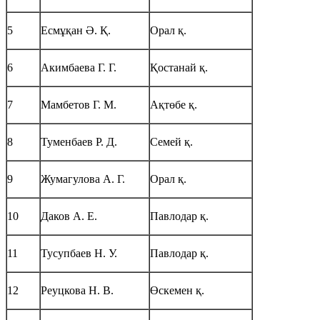
5
Есмұқан Ә. Қ.
Орал қ.
6
Акимбаева Г. Г.
Қостанай қ.
7
Мамбетов Г. М.
Ақтөбе қ.
8
Туменбаев Р. Д.
Семей қ.
9
Жумагулова А. Г.
Орал қ.
10
Даков А. Е.
Павлодар қ.
11
Тусупбаев Н. У.
Павлодар қ.
12
Реуцкова Н. В.
Өскемен қ.