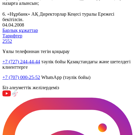
назарға алынсын;
6. «Нұрбанк» АҚ Директорлар Кеңесі туралы Ережесі
бекітілсін.
04.04.2008
Барлық құжаттар
Тарифтер
2552
Ұялы телефоннан тегін қоңырау
+7 (727) 244-44-44
тәулік бойы Қазақстандағы және шетелдегі
клиенттерге
+7 (707) 000-25-52
WhatsApp (тәулік бойы)
Біз әлеуметтік желілердеміз