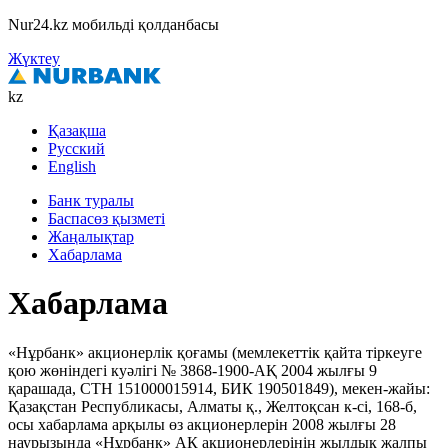
Nur24.kz мобильді қолданбасы
Жүктеу
kz
Қазақша
Русский
English
Банк туралы
Баспасөз қызметі
Жаңалықтар
Хабарлама
Хабарлама
«Нұрбанк» акционерлік қоғамы (мемлекеттік қайта тіркеуге
қою жөніндегі куәлігі № 3868-1900-АҚ 2004 жылғы 9
қарашада, СТН 151000015914, БИК 190501849), мекен-жайы:
Қазақстан Республикасы, Алматы қ., Желтоқсан к-сі, 168-б,
осы хабарлама арқылы өз акционерлерін 2008 жылғы 28
наурызында «Нұрбанк» АҚ акционерлерінің жылдық жалпы