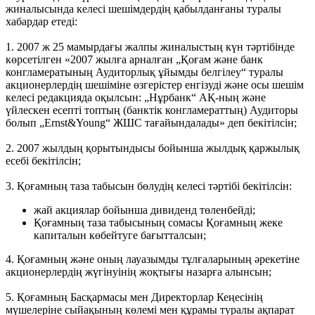
жиналысында келесі шешімдердің қабылданғаны туралы
хабардар етеді:
1. 2007 ж 25 мамырдағы жалпы жиналыстың күн тәртібінде
көрсетілген «2007 жылға арналған „Қоғам және банк
конгламератының Аудиторлық ұйымды белгілеу“ туралы
акционерлердің шешіміне өзгерістер енгізуді және осы шешім
келесі редакцияда оқылсын: „Нұрбанк“ АҚ-ның және
үйлескен есепті топтың (банктік конгламераттың) Аудиторы
болып „Ernst&Young“ ЖШС тағайындалады» деп бекітілсін;
2. 2007 жылдың қорытындысы бойынша жылдық қаржылық
есебі бекітілсін;
3. Қоғамның таза табысын бөлудің келесі тәртібі бекітілсін:
жай акциялар бойынша дивиденд төленбейді;
Қоғамның таза табысының сомасы Қоғамның жеке
капиталын көбейтуге бағытталсын;
4. Қоғамның және оның лауазымды тұлғаларының әрекетіне
акционерлердің жүгінуінің жоқтығы назарға алынсын;
5. Қоғамның Басқармасы мен Директорлар Кеңесінің
мүшелеріне сыйақының көлемі мен құрамы туралы ақпарат