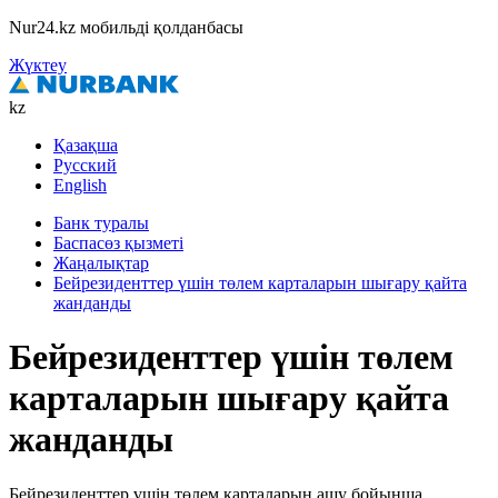
Nur24.kz мобильді қолданбасы
Жүктеу
kz
Қазақша
Русский
English
Банк туралы
Баспасөз қызметі
Жаңалықтар
Бейрезиденттер үшін төлем карталарын шығару қайта
жанданды
Бейрезиденттер үшін төлем
карталарын шығару қайта
жанданды
Бейрезиденттер үшін төлем карталарын ашу бойынша