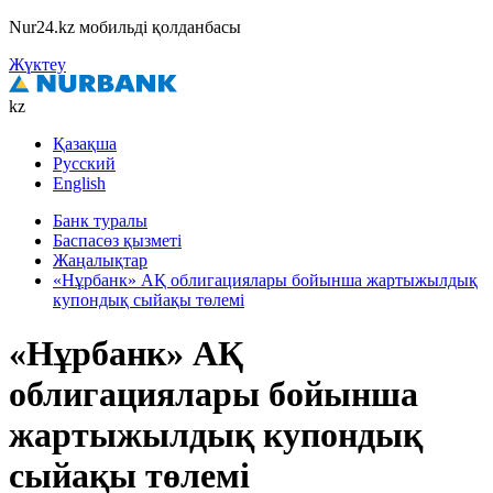
Nur24.kz мобильді қолданбасы
Жүктеу
kz
Қазақша
Русский
English
Банк туралы
Баспасөз қызметі
Жаңалықтар
«Нұрбанк» АҚ облигациялары бойынша жартыжылдық
купондық сыйақы төлемі
«Нұрбанк» АҚ
облигациялары бойынша
жартыжылдық купондық
сыйақы төлемі