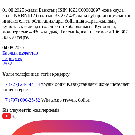
01.08.2025 жылы Банктың ISIN KZ2C00002897 және сауда
коды NRBNb12 болатын 33 272 435 дана субординацияланған
индекстелген облигациялары бойынша жартыжылдық
купондық сыйақы төленгенін хабарлаймыз. Купондық
мөлшерлеме – 4% жылдық. Төлемнің жалпы сомасы 196 307
366,50 теңге.
04.08.2025
Барлық құжаттар
Тарифтер
2552
Ұялы телефоннан тегін қоңырау
+7 (727) 244-44-44
тәулік бойы Қазақстандағы және шетелдегі
клиенттерге
+7 (707) 000-25-52
WhatsApp (тәулік бойы)
Біз әлеуметтік желілердеміз