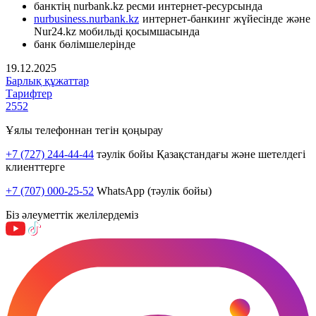
банктің nurbank.kz ресми интернет-ресурсында
nurbusiness.nurbank.kz
интернет-банкинг жүйесінде және
Nur24.kz мобильді қосымшасында
банк бөлімшелерінде
19.12.2025
Барлық құжаттар
Тарифтер
2552
Ұялы телефоннан тегін қоңырау
+7 (727) 244-44-44
тәулік бойы Қазақстандағы және шетелдегі
клиенттерге
+7 (707) 000-25-52
WhatsApp (тәулік бойы)
Біз әлеуметтік желілердеміз