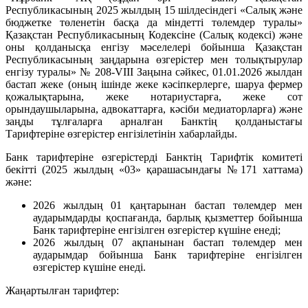
Республикасының 2025 жылдың 15 шілдесіндегі «Салық және
бюджетке төленетін басқа да міндетті төлемдер туралы»
Қазақстан Республикасының Кодексіне (Салық кодексі) және
оны қолданысқа енгізу мәселелері бойынша Қазақстан
Республикасының заңдарына өзгерістер мен толықтырулар
енгізу туралы» № 208-VIII Заңына сәйкес, 01.01.2026 жылдан
бастап жеке (оның ішінде жеке кәсіпкерлерге, шаруа фермер
қожалықтарына, жеке нотариустарға, жеке сот
орындаушыларына, адвокаттарға, кәсіби медиаторларға) және
заңды тұлғаларға арналған Банктің қолданыстағы
Тарифтеріне өзгерістер енгізілетінін хабарлайды.
Банк тарифтеріне өзгерістерді Банктің Тарифтік комитеті
бекітті (2025 жылдың «03» қарашасындағы №171 хаттама)
және:
2026 жылдың 01 қаңтарынан бастап төлемдер мен
аударымдарды қоспағанда, барлық қызметтер бойынша
Банк тарифтеріне енгізілген өзгерістер күшіне енеді;
2026 жылдың 07 ақпанынан бастап төлемдер мен
аударымдар бойынша Банк тарифтеріне енгізілген
өзгерістер күшіне енеді.
Жаңартылған тарифтер: