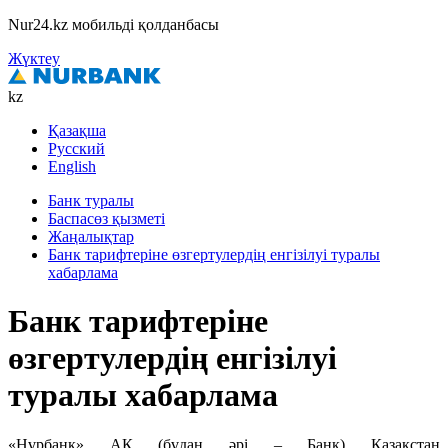
Nur24.kz мобильді қолданбасы
Жүктеу
kz
Қазақша
Русский
English
Банк туралы
Баспасөз қызметі
Жаңалықтар
Банк тарифтеріне өзгертулердің енгізілуі туралы
хабарлама
Банк тарифтеріне
өзгертулердің енгізілуі
туралы хабарлама
«Нұрбанк» АҚ (бұдан әрі – Банк) Қазақстан