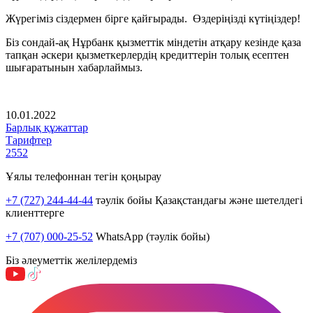
Жүрегіміз сіздермен бірге қайғырады.
Өздеріңізді күтіңіздер!
Біз сондай-ақ Нұрбанк қызметтік міндетін атқару кезінде қаза
тапқан әскери қызметкерлердің кредиттерін толық есептен
шығаратынын хабарлаймыз.
10.01.2022
Барлық құжаттар
Тарифтер
2552
Ұялы телефоннан тегін қоңырау
+7 (727) 244-44-44
тәулік бойы Қазақстандағы және шетелдегі
клиенттерге
+7 (707) 000-25-52
WhatsApp (тәулік бойы)
Біз әлеуметтік желілердеміз