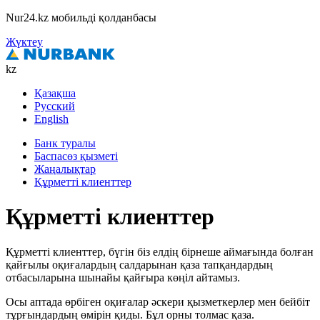
Nur24.kz мобильді қолданбасы
Жүктеу
kz
Қазақша
Русский
English
Банк туралы
Баспасөз қызметі
Жаңалықтар
Құрметті клиенттер
Құрметті клиенттер
Құрметті клиенттер, бүгін біз елдің бірнеше аймағында болған
қайғылы оқиғалардың салдарынан қаза тапқандардың
отбасыларына шынайы қайғыра көңіл айтамыз.
Осы аптада өрбіген оқиғалар әскери қызметкерлер мен бейбіт
тұрғындардың өмірін қиды. Бұл орны толмас қаза.