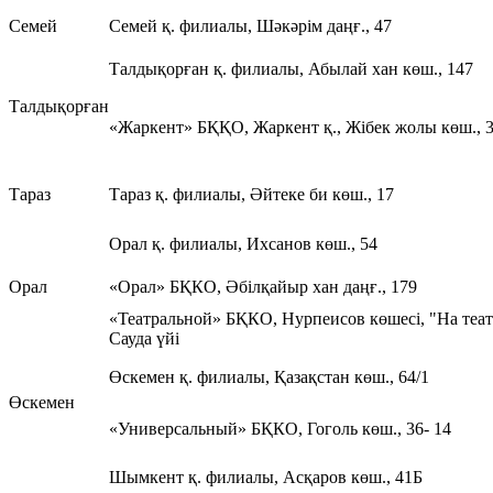
Семей
Семей қ. филиалы, Шәкәрім даңғ., 47
Талдықорған қ. филиалы, Абылай хан көш., 147
Талдықорған
«Жаркент» БҚҚО, Жаркент қ., Жібек жолы көш., 
Тараз
Тараз қ. филиалы, Әйтеке би көш., 17
Орал қ. филиалы, Ихсанов көш., 54
Орал
«Орал» БҚКО, Әбілқайыр хан даңғ., 179
«Театральной» БҚКО, Нурпеисов көшесі, "На теа
Сауда үйі
Өскемен қ. филиалы, Қазақстан көш., 64/1
Өскемен
«Универсальный» БҚКО, Гоголь көш., 36- 14
Шымкент қ. филиалы, Асқаров көш., 41Б