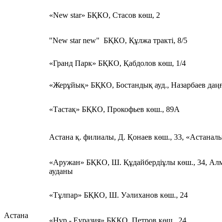
«New star» БҚКО, Стасов көш, 2
"New star new" БҚКО, Құлжа тракті, 8/5
«Гранд Парк» БҚКО, Қабдолов көш, 1/4
«Жерұйық» БҚКО, Бостандық ауд., Назарбаев даң
«Тастақ» БҚКО, Прокофьев көш., 89А
Астана қ. филиалы, Д. Қонаев көш., 33, «Астанал
«Аружан» БҚКО, Ш. Құдайбердіұлы көш., 34, Ал
ауданы
«Тұлпар» БҚКО, Ш. Уәлиханов көш., 24
Астана
«Нұр - Еуразия» БҚКО, Петров көш., 24