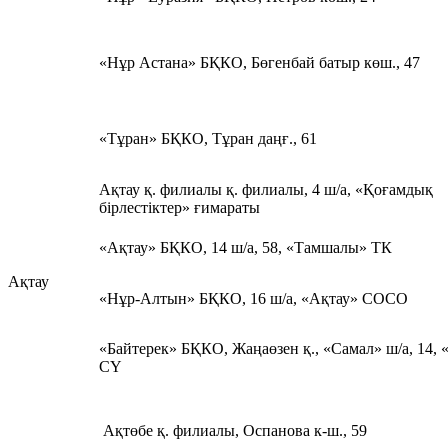
«Нұр Астана» БҚКО, Бөгенбай батыр көш., 47
«Тұран» БҚКО, Тұран даңғ., 61
Ақтау қ. филиалы қ. филиалы, 4 ш/а, «Қоғамдық
бірлестіктер» ғимараты
«Ақтау» БҚКО, 14 ш/а, 58, «Тамшалы» ТК
Ақтау
«Нұр-Алтын» БҚКО, 16 ш/а, «Ақтау» СОСО
«Байтерек» БҚКО, Жаңаөзен қ., «Самал» ш/а, 14, 
СҮ
Ақтөбе қ. филиалы, Оспанова к-ш., 59