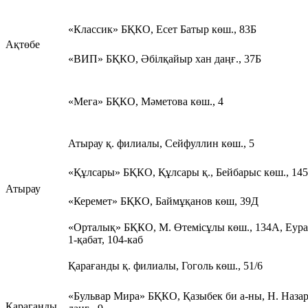
«Классик» БҚКО, Есет Батыр көш., 83Б
Ақтөбе
«ВИП» БҚКО, Әбілқайыр хан даңғ., 37Б
«Мега» БҚКО, Мәметова көш., 4
Атырау қ. филиалы, Сейфуллин көш., 5
«Құлсары» БҚКО, Құлсары қ., Бейбарыс көш., 1
Атырау
«Керемет» БҚКО, Баймұқанов көш, 39
«Орталық» БҚКО, М. Өтемісұлы көш., 134А, Еура
1-қабат, 104-каб
Қарағанды қ. филиалы, Гоголь көш., 51/6
«Бульвар Мира» БҚКО, Қазыбек би а-ны, Н. Наза
Қараганды