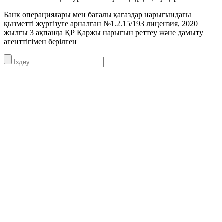
Банк операциялары мен бағалы қағаздар нарығындағы
қызметті жүргізуге арналған №1.2.15/193 лицензия, 2020
жылғы 3 ақпанда ҚР Қаржы нарығын реттеу және дамыту
агенттігімен берілген