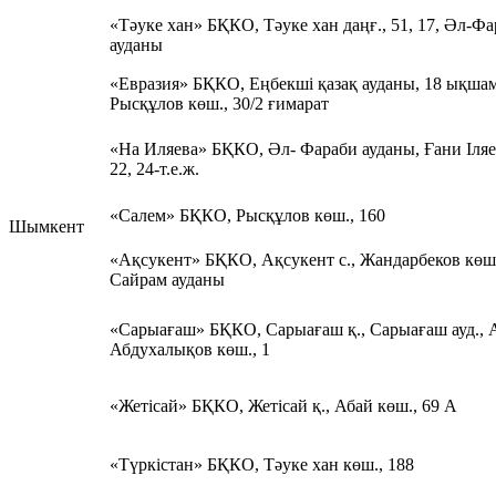
«Тәуке хан» БҚКО, Тәуке хан даңғ., 51, 17, Әл-Ф
ауданы
«Евразия» БҚКО, Еңбекші қазақ ауданы, 18 ықшам 
Рысқұлов көш., 30/2 ғимарат
«На Иляева» БҚКО, Әл- Фараби ауданы, Ғани Іляе
22, 24-т.е.ж.
«Салем» БҚКО, Рысқұлов көш., 160
Шымкент
«Ақсукент» БҚКО, Ақсукент с., Жандарбеков көш.
Сайрам ауданы
«Сарыағаш» БҚКО, Сарыағаш қ., Сарыағаш ауд., 
Абдухалықов көш., 1
«Жетісай» БҚКО, Жетісай қ., Абай көш., 69 А
«Түркістан» БҚКО, Тәуке хан көш., 188