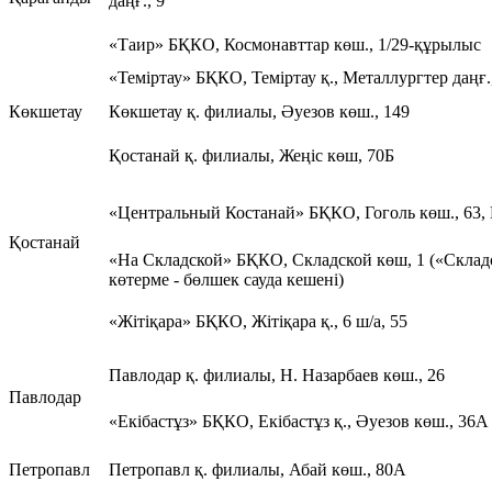
даңғ., 9
«Таир» БҚКО, Космонавттар көш., 1/29-құрылыс
«Теміртау» БҚКО, Теміртау қ., Металлургтер даңғ.
Көкшетау
Көкшетау қ. филиалы, Әуезов көш., 149
Қостанай қ. филиалы, Жеңіс көш, 70Б
«Центральный Костанай» БҚКО, Гоголь көш., 63,
Қостанай
«На Складской» БҚКО, Складской көш, 1 («Склад
көтерме - бөлшек сауда кешені)
«Жітіқара» БҚКО, Жітіқара қ., 6 ш/а, 55
Павлодар қ. филиалы, Н. Назарбаев көш., 26
Павлодар
«Екібастұз» БҚКО, Екібастұз қ., Әуезов көш., 36А
Петропавл
Петропавл қ. филиалы, Абай көш., 80А