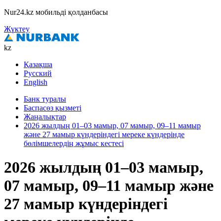
Nur24.kz мобильді қолданбасы
Жүктеу
kz
Қазақша
Русский
English
Банк туралы
Баспасөз қызметі
Жаңалықтар
2026 жылдың 01–03 мамыр, 07 мамыр, 09–11 мамыр
және 27 мамыр күндеріндегі мереке күндерінде
бөлімшелердің жұмыс кестесі
2026 жылдың 01–03 мамыр,
07 мамыр, 09–11 мамыр және
27 мамыр күндеріндегі