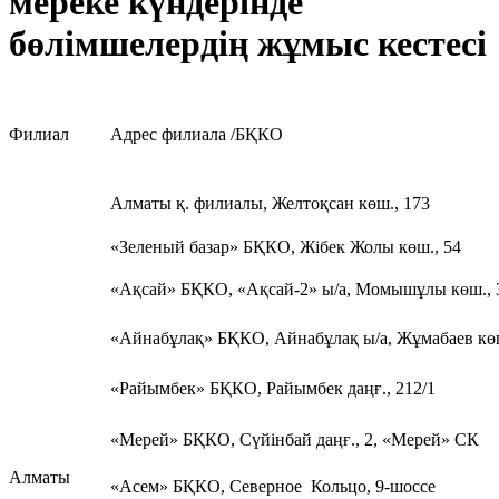
мереке күндерінде
бөлімшелердің жұмыс кестесі
Филиал
Адрес филиала /БҚКО
Алматы қ. филиалы, Желтоқсан көш., 173
«Зеленый базар» БҚКО, Жібек Жолы көш., 54
«Ақсай» БҚКО, «Ақсай-2» ы/а, Момышұлы көш.,
«Айнабұлақ» БҚКО, Айнабұлақ ы/а, Жұмабаев кө
«Райымбек» БҚКО, Райымбек даңғ., 212/1
«Мерей» БҚКО, Сүйінбай даңғ., 2, «Мерей» СК
Алматы
«Асем» БҚКО, Северное Кольцо, 9-шоссе