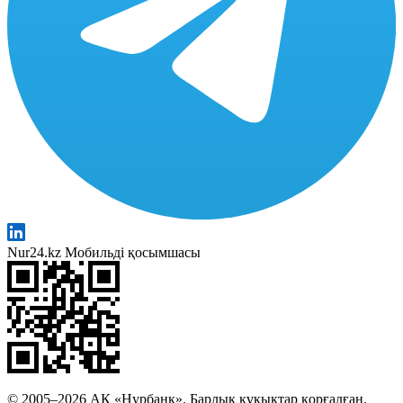
Nur24.kz Мобильді қосымшасы
© 2005–2026 АҚ «Нурбанк». Барлық құқықтар қорғалған.