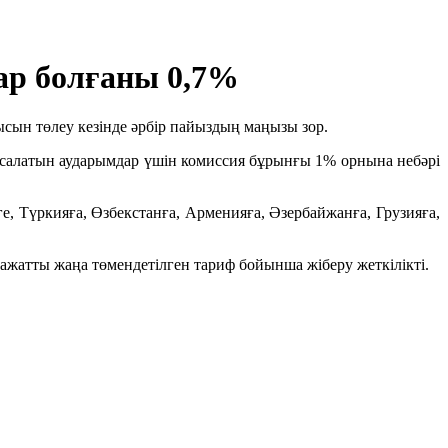
ар болғаны 0,7%
сын төлеу кезінде әрбір пайыздың маңызы зор.
асалатын аударымдар үшін комиссия бұрынғы 1% орнына небәрі
, Түркияға, Өзбекстанға, Арменияға, Әзербайжанға, Грузияға,
ажатты жаңа төмендетілген тариф бойынша жіберу жеткілікті.