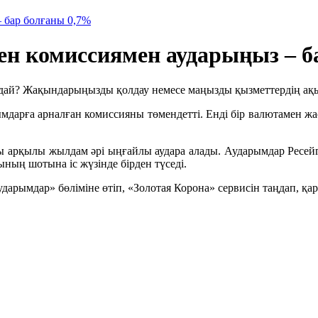
 бар болғаны 0,7%
ен комиссиямен аударыңыз – б
ндай? Жақындарыңызды қолдау немесе маңызды қызметтердің ақы
мдарға арналған комиссияны төмендетті. Енді бір валютамен ж
 арқылы жылдам әрі ыңғайлы аудара алады. Аударымдар Ресейге
ның шотына іс жүзінде бірден түседі.
рымдар» бөліміне өтіп, «Золотая Корона» сервисін таңдап, қар