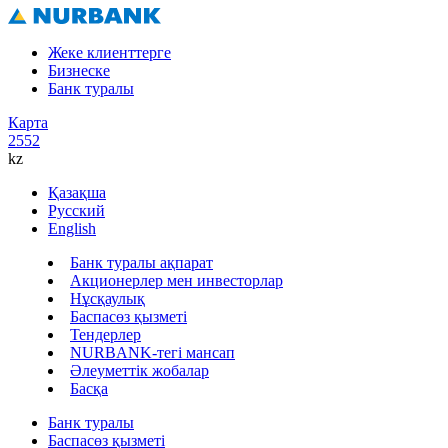
Жеке клиенттерге
Бизнеске
Банк туралы
Карта
2552
kz
Қазақша
Русский
English
Банк туралы ақпарат
Акционерлер мен инвесторлар
Нұсқаулық
Баспасөз қызметі
Тендерлер
NURBANK-тегі мансап
Әлеуметтік жобалар
Басқа
Банк туралы
Баспасөз қызметі