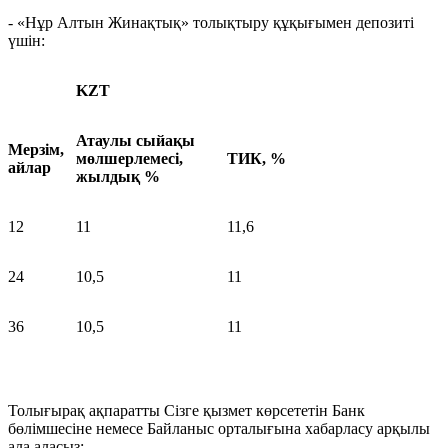
- «Нұр Алтын Жинақтық» толықтыру құқығымен депозиті
үшін:
KZT
Атаулы сыйақы
Мерзім,
мөлшерлемесі,
ТИК, %
айлар
жылдық %
12
11
11,6
24
10,5
11
36
10,5
11
Толығырақ ақпаратты Сізге қызмет көрсететін Банк
бөлімшесіне немесе Байланыс орталығына хабарласу арқылы
ала аласыз: