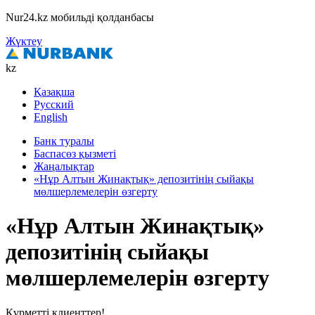
Nur24.kz мобильді қолданбасы
Жүктеу
kz
Қазақша
Русский
English
Банк туралы
Баспасөз қызметі
Жаңалықтар
«Нұр Алтын Жинақтық» депозитінің сыйақы
мөлшерлемелерін өзгерту
«Нұр Алтын Жинақтық»
депозитінің сыйақы
мөлшерлемелерін өзгерту
Құрметті клиенттер!