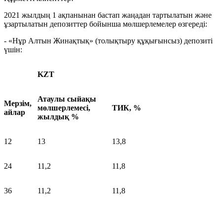
2021 жылдың 1 ақпанынан бастап жаңадан тартылатын және
ұзартылатын депозиттер бойынша мөлшерлемелер өзгереді:
- «Нұр Алтын Жинақтық» (толықтыру құқығынсыз) депозиті
үшін:
KZT
Атаулы сыйақы
Мерзім,
мөлшерлемесі,
ТИК, %
айлар
жылдық %
12
13
13,8
24
11,2
11,8
36
11,2
11,8