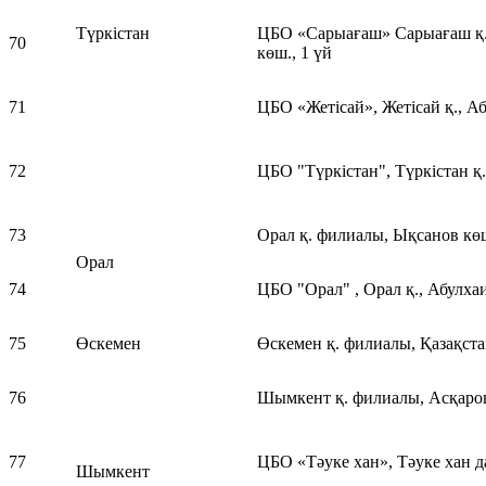
Түркістан
ЦБО «Сарыағаш» Сарыағаш қ.,
70
көш., 1 үй
71
ЦБО «Жетісай», Жетісай қ., Аб
72
ЦБО "Түркістан", Түркістан қ.
73
Орал қ. филиалы, Ықсанов көш
Орал
74
ЦБО "Орал" , Орал қ., Абулхаи
75
Өскемен
Өскемен қ. филиалы, Қазақстан
76
Шымкент қ. филиалы, Асқаров
77
ЦБО «Тәуке хан», Тәуке хан да
Шымкент