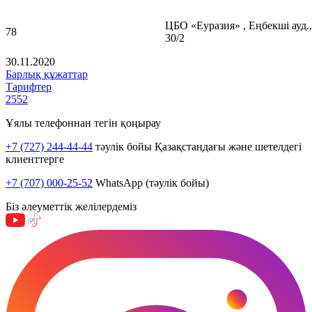
ЦБО «Еуразия» , Еңбекші ауд.,
78
30/2
30.11.2020
Барлық құжаттар
Тарифтер
2552
Ұялы телефоннан тегін қоңырау
+7 (727) 244-44-44
тәулік бойы Қазақстандағы және шетелдегі
клиенттерге
+7 (707) 000-25-52
WhatsApp (тәулік бойы)
Біз әлеуметтік желілердеміз