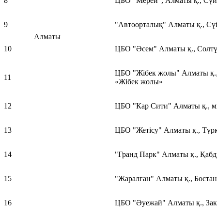
8
ЦБО "Мерей", Алматы қ., Сүйі
9
"Автоорталық" Алматы қ., Сүй
Алматы
10
ЦБО "Әсем" Алматы қ., Солтүс
ЦБО "Жібек жолы" Алматы қ.,
11
«Жібек жолы»
12
ЦБО "Кар Сити" Алматы қ., м
13
ЦБО "Жетісу" Алматы қ., Түркс
14
"Гранд Парк" Алматы қ., Қабд
15
"Жаралған" Алматы қ., Бостанд
16
ЦБО "Әуежай" Алматы қ., Зак