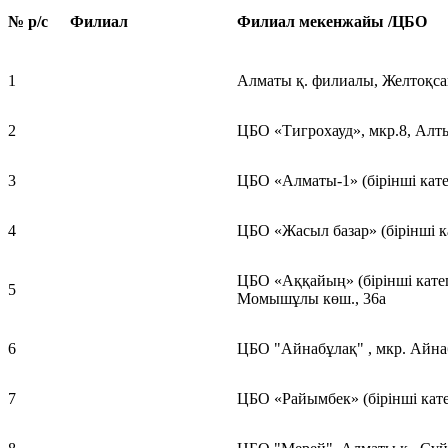
№ р/с
Филиал
Филиал мекенжайы /ЦБО
1
Алматы қ. филиалы, Желтоқса
2
ЦБО «Тигрохауд», мкр.8, Алты
3
ЦБО «Алматы-1» (бірінші кате
4
ЦБО «Жасыл базар» (бірінші к
ЦБО «Аққайың» (бірінші катег
5
Момышұлы көш., 36а
6
ЦБО "Айнабұлақ" , мкр. Айна
7
ЦБО «Райымбек» (бірінші кате