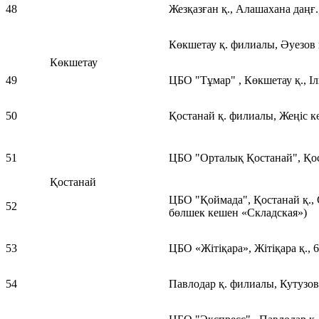
48
Жезқазған қ., Алашахана даңғ.
Көкшетау қ. филиалы, Әуезов 
Көкшетау
49
ЦБО "Тұмар" , Көкшетау қ., Іл
50
Қостанай қ. филиалы, Жеңіс кө
51
ЦБО "Орталық Қостанай", Қост
Қостанай
ЦБО "Қоймада", Қостанай қ., С
52
бөлшек кешен «Складская»)
53
ЦБО «Жітіқара», Жітіқара қ., 6
54
Павлодар қ. филиалы, Кутузов