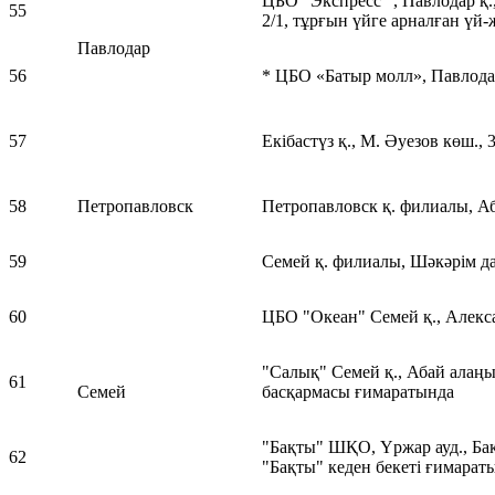
ЦБО "Экспресс" , Павлодар қ.
55
2/1, тұрғын үйге арналған үй-
Павлодар
56
* ЦБО «Батыр молл», Павлодар
57
Екібастүз қ., М. Әуезов көш., 
58
Петропавловск
Петропавловск қ. филиалы, Аб
59
Семей қ. филиалы, Шәкәрім да
60
ЦБО "Океан" Семей қ., Алекса
"Салық" Семей қ., Абай алаңы 
61
Семей
басқармасы ғимаратында
"Бақты" ШҚО, Үржар ауд., Ба
62
"Бақты" кеден бекеті ғимарат