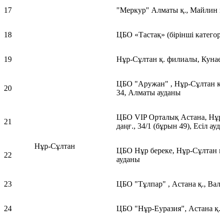
17
"Меркур" Алматы қ., Майлин 
18
ЦБО «Тастақ» (бірінші катего
19
Нұр-Сұлтан қ. филиалы, Куна
ЦБО "Аружан" , Нұр-Сұлтан қ
20
34, Алматы ауданы
ЦБО VIP Орталық Астана, Нұр
21
даңғ., 34/1 (бұрын 49), Есіл ау
Нұр-Сұлтан
ЦБО Нұр береке, Нұр-Сұлтан 
22
ауданы
23
ЦБО "Тұлпар" , Астана қ., Ва
24
ЦБО "Нұр-Еуразия", Астана қ.