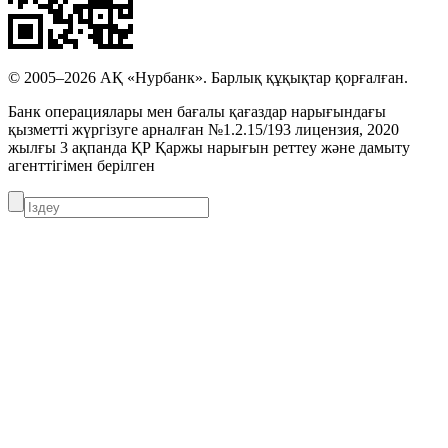
© 2005–2026 АҚ «Нурбанк». Барлық құқықтар қорғалған.
Банк операциялары мен бағалы қағаздар нарығындағы
қызметті жүргізуге арналған №1.2.15/193 лицензия, 2020
жылғы 3 ақпанда ҚР Қаржы нарығын реттеу және дамыту
агенттігімен берілген