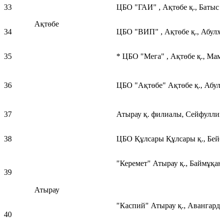
33
ЦБО "ГАИ" , Ақтөбе қ., Батыс 
Ақтөбе
34
ЦБО "ВИП" , Ақтөбе қ., Абулх
35
* ЦБО "Мега" , Ақтөбе қ., Мам
36
ЦБО "Ақтөбе" Ақтөбе қ., Абул
37
Атырау қ. филиалы, Сейфуллин
38
ЦБО Құлсары Құлсары қ., Бей
"Керемет" Атырау қ., Баймұқа
39
Атырау
"Каспий" Атырау қ., Авангард 
40