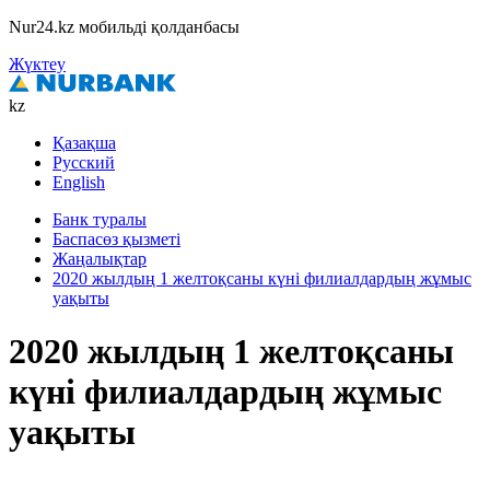
Nur24.kz мобильді қолданбасы
Жүктеу
kz
Қазақша
Русский
English
Банк туралы
Баспасөз қызметі
Жаңалықтар
2020 жылдың 1 желтоқсаны күні филиалдардың жұмыс
уақыты
2020 жылдың 1 желтоқсаны
күні филиалдардың жұмыс
уақыты