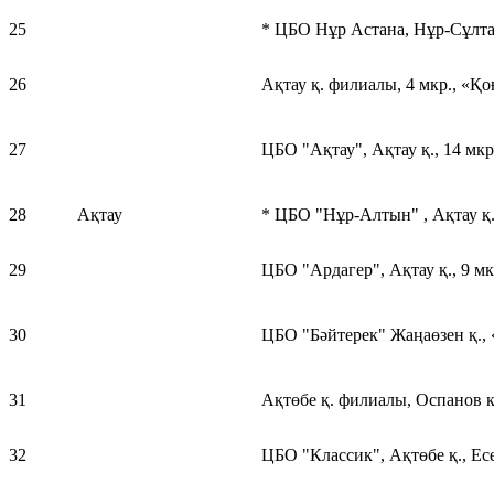
25
* ЦБО Нұр Астана, Нұр-Сұлтан
26
Ақтау қ. филиалы, 4 мкр., «Қ
27
ЦБО "Ақтау", Ақтау қ., 14 мкр
28
Ақтау
* ЦБО "Нұр-Алтын" , Ақтау қ.
29
ЦБО "Ардагер", Ақтау қ., 9 м
30
ЦБО "Бәйтерек" Жаңаөзен қ., 
31
Ақтөбе қ. филиалы, Оспанов к
32
ЦБО "Классик", Ақтөбе қ., Ес