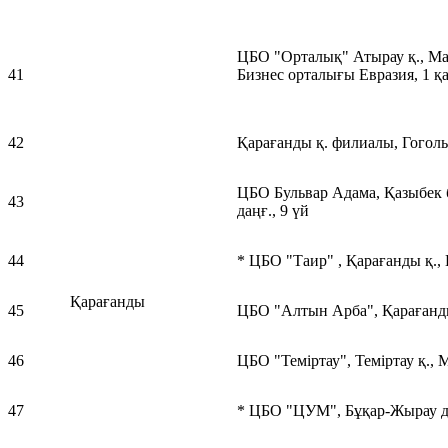
ЦБО "Орталық" Атырау қ., Ма
41
Бизнес орталығы Евразия, 1 қа
42
Қарағанды қ. филиалы, Гоголь 
ЦБО Бульвар Адама, Қазыбек б
43
даңғ., 9 үй
44
* ЦБО "Таир" , Қарағанды қ., 
Қарағанды
45
ЦБО "Алтын Арба", Қарағанды 
46
ЦБО "Теміртау", Теміртау қ., 
47
* ЦБО "ЦУМ", Бұқар-Жырау да