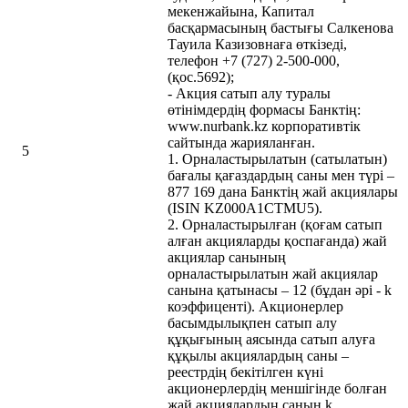
мекенжайына, Капитал
басқармасының бастығы Салкенова
Тауила Казизовнаға өткізеді,
телефон +7 (727) 2-500-000,
(қос.5692);
- Акция сатып алу туралы
өтінімдердің формасы Банктің:
www.nurbank.kz корпоративтік
сайтында жарияланған.
5
1. Орналастырылатын (сатылатын)
бағалы қағаздардың саны мен түрі –
877 169 дана Банктің жай акциялары
(ISIN KZ000A1CTMU5).
2. Орналастырылған (қоғам сатып
алған акцияларды қоспағанда) жай
акциялар санының
орналастырылатын жай акциялар
санына қатынасы – 12 (бұдан әрі - k
коэффиценті). Акционерлер
басымдылықпен сатып алу
құқығының аясында сатып алуға
құқылы акциялардың саны –
реестрдің бекітілген күні
акционерлердің меншігінде болған
жай акциялардың санын k