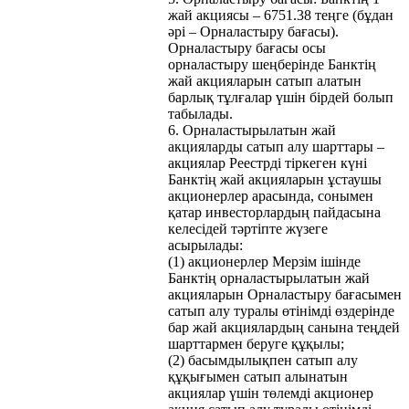
жай акциясы – 6751.38 теңге (бұдан
әрі – Орналастыру бағасы).
Орналастыру бағасы осы
орналастыру шеңберінде Банктің
жай акцияларын сатып алатын
барлық тұлғалар үшін бірдей болып
табылады.
6. Орналастырылатын жай
акцияларды сатып алу шарттары –
акциялар Реестрді тіркеген күні
Банктің жай акцияларын ұстаушы
акционерлер арасында, сонымен
қатар инвесторлардың пайдасына
келесідей тәртіпте жүзеге
асырылады:
(1) акционерлер Мерзім ішінде
Банктің орналастырылатын жай
акцияларын Орналастыру бағасымен
сатып алу туралы өтінімді өздерінде
бар жай акциялардың санына теңдей
шарттармен беруге құқылы;
(2) басымдылықпен сатып алу
құқығымен сатып алынатын
акциялар үшін төлемді акционер