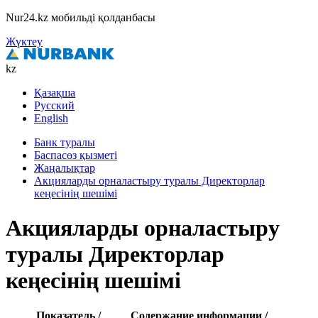
Nur24.kz мобильді қолданбасы
Жүктеу
kz
Қазақша
Русский
English
Банк туралы
Баспасөз қызметі
Жаңалықтар
Акцияларды орналастыру туралы Директорлар
кеңесінің шешімі
Акцияларды орналастыру
туралы Директорлар
кеңесінің шешімі
Показатель /
Содержание информации /