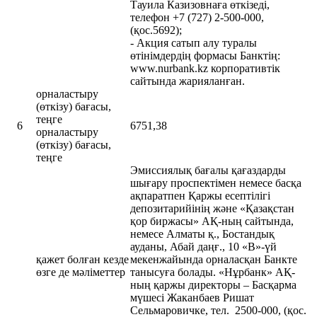
Тауила Казизовнаға өткізеді,
телефон +7 (727) 2-500-000,
(қос.5692);
- Акция сатып алу туралы
өтінімдердің формасы Банктің:
www.nurbank.kz корпоративтік
сайтында жарияланған.
орналастыру
(өткізу) бағасы,
теңге
6
6751,38
орналастыру
(өткізу) бағасы,
теңге
Эмиссиялық бағалы қағаздарды
шығару проспектімен немесе басқа
ақпаратпен Қаржы есептілігі
депозитарийінің және «Қазақстан
қор биржасы» АҚ-ның сайтында,
немесе Алматы қ., Бостандық
ауданы, Абай даңғ., 10 «В»-үй
қажет болған кезде
мекенжайында орналасқан Банкте
өзге де мәліметтер
танысуға болады. «Нұрбанк» АҚ-
ның қаржы директоры – Басқарма
мүшесі Жаканбаев Ришат
Сельмаровичке, тел. 2500-000, (қос.