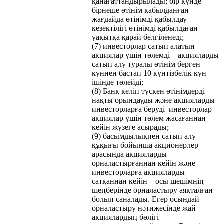
қанағаттандырылады; бір күнде
бірнеше өтінім қабылданған
жағдайда өтінімді қабылдау
кезектілігі өтінімді қабылдаған
уақытқа қарай белгіленеді;
(7) инвесторлар сатып алатын
акциялар үшін төлемді – акцияларды
сатып алу туралы өтінім берген
күннен бастап 10 күнтізбелік күн
ішінде төлейді;
(8) Банк келіп түскен өтінімдерді
нақты орындауды және акцияларды
инвесторларға беруді инвесторлар
акциялар үшін төлем жасағаннан
кейін жүзеге асырады;
(9) басымдылықпен сатып алу
құқығы бойынша акционерлер
арасында акцияларды
орналастырғаннан кейін және
инвесторларға акцияларды
сатқаннан кейін – осы шешімнің
шеңберінде орналастыру аяқталған
болып саналады. Егер осындай
орналастыру нәтижесінде жай
акциялардың бөлігі