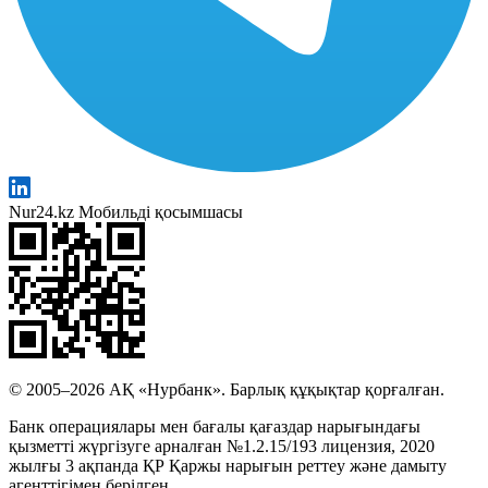
Nur24.kz Мобильді қосымшасы
© 2005–2026 АҚ «Нурбанк». Барлық құқықтар қорғалған.
Банк операциялары мен бағалы қағаздар нарығындағы
қызметті жүргізуге арналған №1.2.15/193 лицензия, 2020
жылғы 3 ақпанда ҚР Қаржы нарығын реттеу және дамыту
агенттігімен берілген