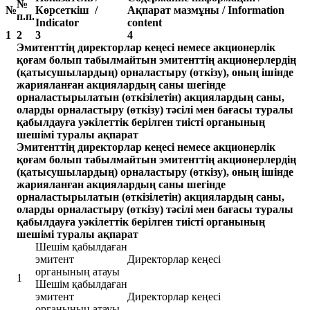
№
№
Көрсеткіш /
Ақпарат мазмұны / Information
п.п.
Indicator
content
1
2
3
4
Эмитенттің директорлар кеңесі немесе акционерлік
қоғам болып табылмайтын эмитенттің акционерлердің
(қатысушылардың) орналастыру (өткізу), оның ішінде
жарияланған акциялардың саны шегінде
орналастырылатын (өткізілетін) акциялардың саны,
оларды орналастыру (өткізу) тәсілі мен бағасы туралы
қабылдауға уәкілеттік берілген тиісті органының
шешімі туралы ақпарат
Эмитенттің директорлар кеңесі немесе акционерлік
қоғам болып табылмайтын эмитенттің акционерлердің
(қатысушылардың) орналастыру (өткізу), оның ішінде
жарияланған акциялардың саны шегінде
орналастырылатын (өткізілетін) акциялардың саны,
оларды орналастыру (өткізу) тәсілі мен бағасы туралы
қабылдауға уәкілеттік берілген тиісті органының
шешімі туралы ақпарат
Шешім қабылдаған
эмитент
Директорлар кеңесі
органының атауы
1
Шешім қабылдаған
эмитент
Директорлар кеңесі
органының атауы