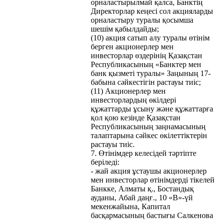
орналастырылмай қалса, Банктің
Директорлар кеңесі сол акцияларды
орналастыру туралы қосымша
шешім қабылдайды;
(10) акция сатып алу туралы өтінім
берген акционерлер мен
инвесторлар өздерінің Қазақстан
Республикасының «Банктер мен
банк қызметі туралы» Заңының 17-
бабына сәйкестігін растауы тиіс;
(11) Акционерлер мен
инвесторлардың өкілдері
құжаттарды ұсыну және құжаттарға
қол қою кезінде Қазақстан
Республикасының заңнамасының
талаптарына сәйкес өкілеттіктерін
растауы тиіс.
7. Өтінімдер келесідей тәртіпте
беріледі:
- жай акция ұстаушы акционерлер
мен инвесторлар өтінімдерді тікелей
Банкке, Алматы қ., Бостандық
ауданы, Абай даңғ., 10 «В»-үй
мекенжайына, Капитал
басқармасының бастығы Салкенова