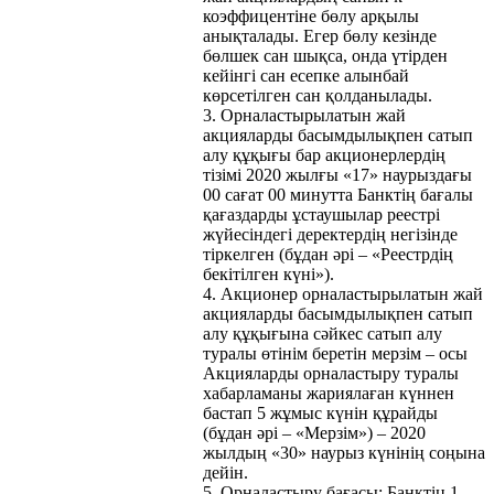
коэффицентіне бөлу арқылы
анықталады. Егер бөлу кезінде
бөлшек сан шықса, онда үтірден
кейінгі сан есепке алынбай
көрсетілген сан қолданылады.
3. Орналастырылатын жай
акцияларды басымдылықпен сатып
алу құқығы бар акционерлердің
тізімі 2020 жылғы «17» наурыздағы
00 сағат 00 минутта Банктің бағалы
қағаздарды ұстаушылар реестрі
жүйесіндегі деректердің негізінде
тіркелген (бұдан әрі – «Реестрдің
бекітілген күні»).
4. Акционер орналастырылатын жай
акцияларды басымдылықпен сатып
алу құқығына сәйкес сатып алу
туралы өтінім беретін мерзім – осы
Акцияларды орналастыру туралы
хабарламаны жариялаған күннен
бастап 5 жұмыс күнін құрайды
(бұдан әрі – «Мерзім») – 2020
жылдың «30» наурыз күнінің соңына
дейін.
5. Орналастыру бағасы: Банктің 1