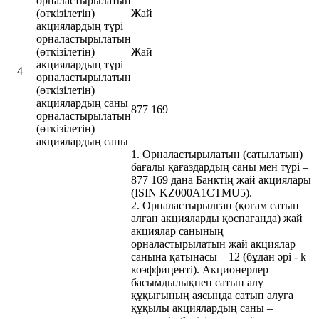
орналастырылатын
(өткізілетін)
Жай
акциялардың түрі
орналастырылатын
(өткізілетін)
Жай
акциялардың түрі
4
орналастырылатын
(өткізілетін)
акциялардың саны
877 169
орналастырылатын
(өткізілетін)
акциялардың саны
1. Орналастырылатын (сатылатын)
бағалы қағаздардың саны мен түрі –
877 169 дана Банктің жай акциялары
(ISIN KZ000A1CTMU5).
2. Орналастырылған (қоғам сатып
алған акцияларды қоспағанда) жай
акциялар санының
орналастырылатын жай акциялар
санына қатынасы – 12 (бұдан әрі - k
коэффиценті). Акционерлер
басымдылықпен сатып алу
құқығының аясында сатып алуға
құқылы акциялардың саны –