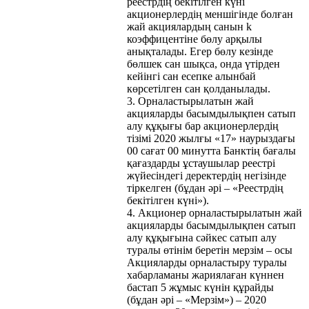
реестрдің бекітілген күні
акционерлердің меншігінде болған
жай акциялардың санын k
коэффицентіне бөлу арқылы
анықталады. Егер бөлу кезінде
бөлшек сан шықса, онда үтірден
кейінгі сан есепке алынбай
көрсетілген сан қолданылады.
3. Орналастырылатын жай
акцияларды басымдылықпен сатып
алу құқығы бар акционерлердің
тізімі 2020 жылғы «17» наурыздағы
00 сағат 00 минутта Банктің бағалы
қағаздарды ұстаушылар реестрі
жүйесіндегі деректердің негізінде
тіркелген (бұдан әрі – «Реестрдің
бекітілген күні»).
4. Акционер орналастырылатын жай
акцияларды басымдылықпен сатып
алу құқығына сәйкес сатып алу
туралы өтінім беретін мерзім – осы
Акцияларды орналастыру туралы
хабарламаны жариялаған күннен
бастап 5 жұмыс күнін құрайды
(бұдан әрі – «Мерзім») – 2020