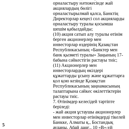
орналастыру нәтижесінде жай
акциялардың бөлігі
орналастырылмай қалса, Банктің
Директорлар кеңесі сол акцияларды
орналастыру туралы қосымша
шешім қабылдайды;
(10) акция сатып алу туралы өтінім
берген акционерлер мен
инвесторлар өздерінің Қазақстан
Республикасының «Банктер мен
банк қызметі туралы» Заңының 17-
бабына сәйкестігін растауы тиіс;
(11) Акционерлер мен
инвесторлардың өкілдері
құжаттарды ұсыну және құжаттарға
қол қою кезінде Қазақстан
Республикасының заңнамасының
талаптарына сәйкес өкілеттіктерін
растауы тиіс.
7. Өтінімдер келесідей тәртіпте
беріледі:
- жай акция ұстаушы акционерлер
мен инвесторлар өтінімдерді тікелей
Банкке, Алматы қ., Бостандық
5
ауданы, Абай даңғ., 10 «В»-үй