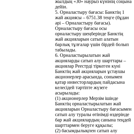
жылдың «30» наурыз күнінің соңына
дейін.
5. Орналастыру бағасы: Банктің 1
жай акциясы – 6751.38 теңге (бұдан
әрі – Орналастыру бағасы).
Орналастыру бағасы осы
орналастыру шеңберінде Банктің
жай акцияларын сатып алатын
барлық тұлғалар үшін бірдей болып
табылады.
6. Орналастырылатын жай
акцияларды сатып алу шарттары –
акциялар Реестрді тіркеген күні
Банктің жай акцияларын ұстаушы
акционерлер арасында, сонымен
қатар инвесторлардың пайдасына
келесідей тәртіпте жүзеге
асырылады:
(1) акционерлер Мерзім ішінде
Банктің орналастырылатын жай
акцияларын Орналастыру бағасымен
сатып алу туралы өтінімді өздерінде
бар жай акциялардың санына теңдей
шарттармен беруге құқылы;
(2) басымдылықпен сатып алу