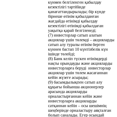
күнмен белгіленген қабылдау
кезектілігі тәртібінде
қанағаттандырылады; бір күнде
бірнеше өтінім қабылданған
жағдайда өтінімді қабылдау
кезектілігі өтінімді қабылдаған
уақытқа қарай белгіленеді;
(7) инвесторлар сатып алатын
акциялар үшін төлемді – акцияларды
сатып алу туралы өтінім берген
күннен бастап 10 күнтізбелік күн
ішінде төлейді;
(8) Банк келіп түскен өтінімдерді
нақты орындауды және акцияларды
инвесторларға беруді инвесторлар
акциялар үшін төлем жасағаннан
кейін жүзеге асырады;
(9) басымдылықпен сатып алу
құқығы бойынша акционерлер
арасында акцияларды
орналастырғаннан кейін және
инвесторларға акцияларды
сатқаннан кейін – осы шешімнің
шеңберінде орналастыру аяқталған
болып саналады. Егер осындай