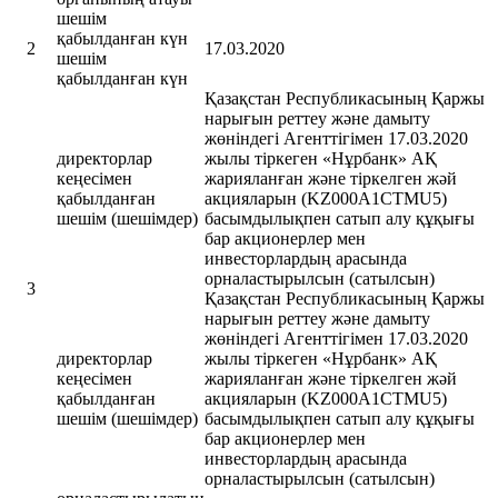
шешім
қабылданған күн
2
17.03.2020
шешім
қабылданған күн
Қазақстан Республикасының Қаржы
нарығын реттеу және дамыту
жөніндегі Агенттігімен 17.03.2020
директорлар
жылы тіркеген «Нұрбанк» АҚ
кеңесімен
жарияланған және тіркелген жәй
қабылданған
акцияларын (KZ000A1CTMU5)
шешім (шешімдер)
басымдылықпен сатып алу құқығы
бар акционерлер мен
инвесторлардың арасында
орналастырылсын (сатылсын)
3
Қазақстан Республикасының Қаржы
нарығын реттеу және дамыту
жөніндегі Агенттігімен 17.03.2020
директорлар
жылы тіркеген «Нұрбанк» АҚ
кеңесімен
жарияланған және тіркелген жәй
қабылданған
акцияларын (KZ000A1CTMU5)
шешім (шешімдер)
басымдылықпен сатып алу құқығы
бар акционерлер мен
инвесторлардың арасында
орналастырылсын (сатылсын)