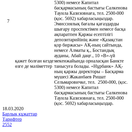
5300) немесе Капитал
басқармасының бастығы Салкенова
Тауила Казизовнаға, тел. 2500-000
(қос. 5692) хабарласыңыздар.
7
Эмиссиялық бағалы қағаздарды
шығару проспектімен немесе басқа
ақпаратпен Қаржы есептілігі
депозитарийінің және «Қазақстан
қор биржасы» АҚ-ның сайтында,
немесе Алматы қ., Бостандық
ауданы, Абай даңғ., 10 «В»-үй
қажет болған кезде
мекенжайында орналасқан Банкте
өзге де мәліметтер
танысуға болады. «Нұрбанк» АҚ-
ның қаржы директоры – Басқарма
мүшесі Жаканбаев Ришат
Сельмаровичке, тел. 2500-000, (қос.
5300) немесе Капитал
басқармасының бастығы Салкенова
Тауила Казизовнаға, тел. 2500-000
(қос. 5692) хабарласыңыздар.
18.03.2020
Барлық құжаттар
Тарифтер
2552