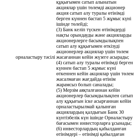
құқығымен сатып алынатын
акциялар үшін төлемді акционер
акция сатып алу туралы өтінімді
берген күннен бастап 5 жұмыс күні
ішінде төлейді;
(3) Банк келіп түскен өтінімдерді
нақты орындауды және акцияларды
акционерлерге басымдылықпен
сатып алу құқығымен өткізуді
акционерлер акциялар үшін төлем
орналастыру тәсілі
жасағаннан кейін жүзеге асырады;
(4) сатып алу туралы өтінімді берген
күннен бастап 5 жұмыс күні
өткеннен кейін акциялар үшін төлем
жасалмаған жағдайда өтінім
жарамсыз болып саналады;
(5) Мерзім аяқталғаннан кейін
акционерлер басымдылықпен сатып
алу құқығын іске асырғаннан кейін
орналастырылмай қалынған
акциялардың қалдығын Банк 30
күнтізбелік күн ішінде Орналастыру
бағасымен инвесторларға ұсынады;
(6) инвесторлардың қабылданған
өтінімдері – өтінімді қабылдаған