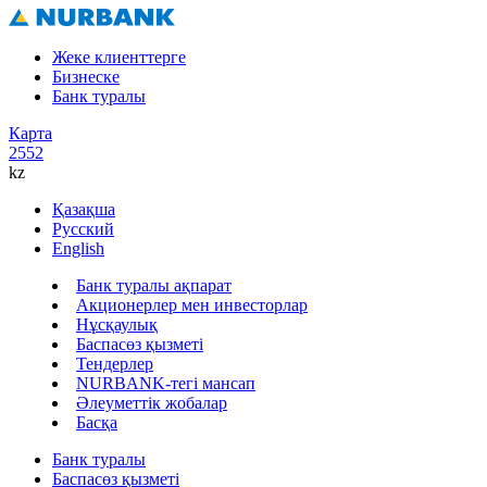
Жеке клиенттерге
Бизнеске
Банк туралы
Карта
2552
kz
Қазақша
Русский
English
Банк туралы ақпарат
Акционерлер мен инвесторлар
Нұсқаулық
Баспасөз қызметі
Тендерлер
NURBANK-тегі мансап
Әлеуметтік жобалар
Басқа
Банк туралы
Баспасөз қызметі