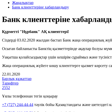
Жаңалықтар
Банк клиенттеріне хабарландыру
Банк клиенттеріне хабарланд
Құрметті "Нұрбанк" АҚ клиенттері!
Сіздерді 03.02.2020 жылдан бастап Банк жаңа операциялық жүй
Осыған байланысты Банктің қызметтерінде ақаулар болуы мүмк
Уақытша қолайсыздықтар үшін кешірім сұраймыз және түсіністі
Жаңа операциялық жүйеге көшу клиенттерге қызмет көрсету са
22.01.2020
Барлық құжаттар
Тарифтер
2552
Ұялы телефоннан тегін қоңырау
+7 (727) 244-44-44
тәулік бойы Қазақстандағы және шетелдегі к