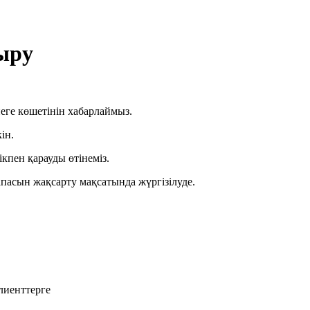
ыру
еге көшетінін хабарлаймыз.
ін.
кпен қарауды өтінеміз.
пасын жақсарту мақсатында жүргізілуде.
лиенттерге