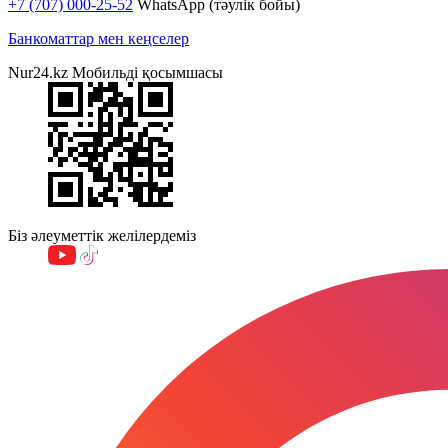
+7 (707) 000-25-52
WhatsApp (тәулік бойы)
Банкоматтар мен кеңселер
Nur24.kz Мобильді қосымшасы
Біз әлеуметтік желілердеміз