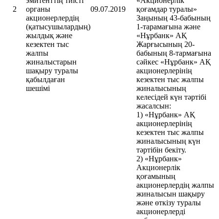
эмитенттің тиісті
«Акционерлік
2
органы
09.07.2019
қоғамдар туралы»
акционерлердің
Заңының 43-бабының
(қатысушылардың)
1-тарамағына және
жылдық және
«Нұрбанк» АҚ
кезектен тыс
Жарғысының 20-
жалпы
бабының 8-тармағына
жиналыстарын
сәйкес «Нұрбанк» АҚ
шақыру туралы
акционерлерінің
қабылдаған
кезектен тыс жалпы
шешімі
жиналысының
келесідей күн тәртібі
жасалсын:
1) «Нұрбанк» АҚ
акционерлерінің
кезектен тыс жалпы
жиналысының күн
тәртібін бекіту.
2) «Нұрбанк»
Акционерлік
қоғамының
акционерлердің жалпы
жиналысын шақыру
және өткізу туралы
акционерлерді