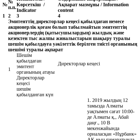
№
№
Көрсеткіш /
Ақпарат мазмұны / Information
п.п.
Indicator
content
1
2
3
4
Эмитенттің директорлар кеңесі қабылдаған немесе
акционерлік қоғам болып табылмайтын эмитенттің
акционерлердің (қатысушылардың) жылдық және
кезектен тыс жалпы жиналыстарын шақыру туралы
шешім қабылдауға уәкілеттік берілген тиісті органының
шешімі туралы ақпарат
Шешім
қабылдаған
Директорлар кеңесі
эмитент
1
органының атауы
Директорлар
кеңесі
шешім
қабылданған күн
1. 2019 жылдың 12
тамызда Алматы
уақтымен сағат 10:00-
де Алматы қ., Абай
даңғ., 10 В
мекенжайында
орналасқан «Нұрбанк»
АҚ-ның ғимаратында