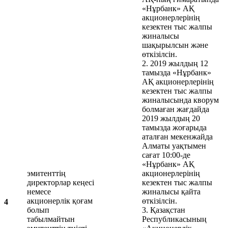
«Нұрбанк» АҚ
акционерлерінің
кезектен тыс жалпы
жиналысы
шақырылсын және
өткізілсін.
2. 2019 жылдың 12
тамызда «Нұрбанк»
АҚ акционерлерінің
кезектен тыс жалпы
жиналысында кворум
болмаған жағдайда
2019 жылдың 20
тамызда жоғарыда
аталған мекенжайда
Алматы уақтымен
сағат 10:00-де
«Нұрбанк» АҚ
эмитенттің
акционерлерінің
директорлар кеңесі
кезектен тыс жалпы
немесе
жиналысы қайта
акционерлік қоғам
өткізілсін.
4
болып
3. Қазақстан
табылмайтын
Республикасының