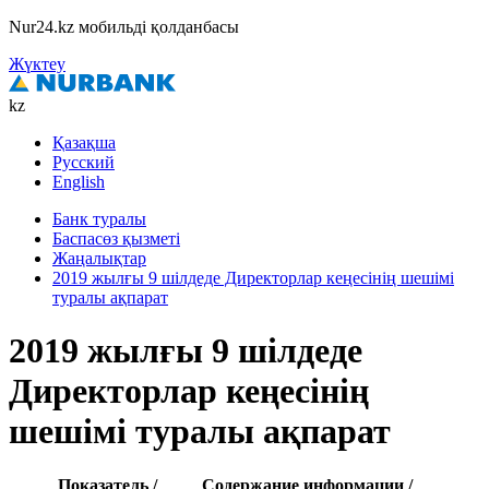
Nur24.kz мобильді қолданбасы
Жүктеу
kz
Қазақша
Русский
English
Банк туралы
Баспасөз қызметі
Жаңалықтар
2019 жылғы 9 шілдеде Директорлар кеңесінің шешімі
туралы ақпарат
2019 жылғы 9 шілдеде
Директорлар кеңесінің
шешімі туралы ақпарат
Показатель /
Содержание информации /