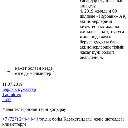
хабардар ету нысанын
анықтау.
4. 2019 жылдың 09
шілдеде «Нұрбанк» АҚ
акционерлерінің
кезектен тыс жалпы
жиналысына қатысуға
және онда дауыс
беруге құқығы бар
акционерлердің тізімін
жасау күні болып
белгіленсін.
қажет болған кезде
4
-
өзге де мәліметтер
11.07.2019
Барлық құжаттар
Тарифтер
2552
Ұялы телефоннан тегін қоңырау
+7 (727) 244-44-44
тәулік бойы Қазақстандағы және шетелдегі
клиенттерге