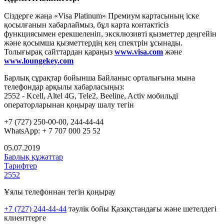
Сіздерге жаңа «Visa Platinum» Премиум картасының іске
қосылғанын хабарлаймыз, бұл карта контактісіз
функциясымен ерекшеленіп, эксклюзивті қызметтер деңгейін
және қосымша қызметтердің кең спектрін ұсынады.
Толығырақ сайттардан қараңыз
www.v
is
a
.
com
және
www.loungekey.com
Барлық сұрақтар бойынша Байланыс орталығына мына
телефондар арқылы хабарласыңыз:
2552 - Kcell, Altel 4G, Tele2, Beeline, Activ мобильді
операторларынан қоңырау шалу тегін
+7 (727) 250-00-00, 244-44-44
WhatsApp: + 7 707 000 25 52
05.07.2019
Барлық құжаттар
Тарифтер
2552
Ұялы телефоннан тегін қоңырау
+7 (727) 244-44-44
тәулік бойы Қазақстандағы және шетелдегі
клиенттерге