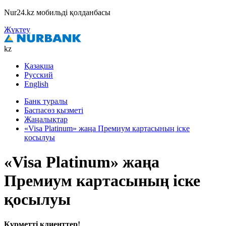
Nur24.kz мобильді қолданбасы
Жүктеу
kz
Қазақша
Русский
English
Банк туралы
Баспасөз қызметі
Жаңалықтар
«Visa Platinum» жаңа Премиум картасының іске
қосылуы
«Visa Platinum» жаңа
Премиум картасының іске
қосылуы
Құрметті клиенттер!