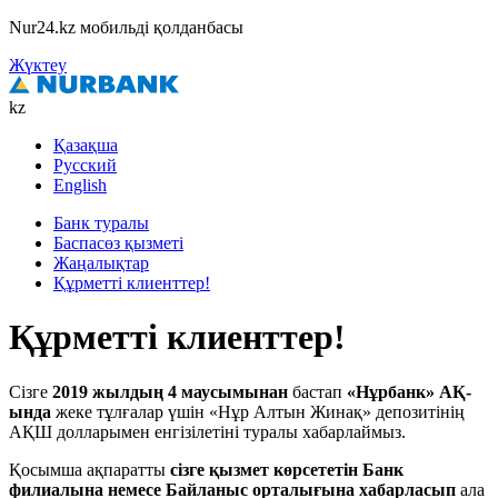
Nur24.kz мобильді қолданбасы
Жүктеу
kz
Қазақша
Русский
English
Банк туралы
Баспасөз қызметі
Жаңалықтар
Құрметті клиенттер!
Құрметті клиенттер!
Сізге
2019 жылдың 4 маусымынан
бастап
«Нұрбанк» АҚ-
ында
жеке тұлғалар үшін «Нұр Алтын Жинақ» депозитінің
АҚШ долларымен енгізілетіні туралы хабарлаймыз.
Қосымша ақпаратты
сізге қызмет көрсететін Банк
филиалына немесе Байланыс орталығына хабарласып
ала