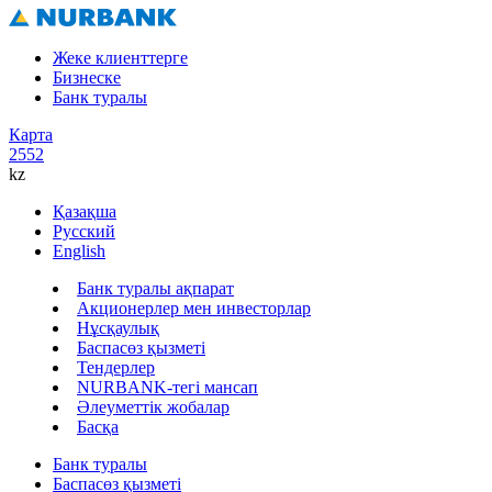
Жеке клиенттерге
Бизнеске
Банк туралы
Карта
2552
kz
Қазақша
Русский
English
Банк туралы ақпарат
Акционерлер мен инвесторлар
Нұсқаулық
Баспасөз қызметі
Тендерлер
NURBANK-тегі мансап
Әлеуметтік жобалар
Басқа
Банк туралы
Баспасөз қызметі