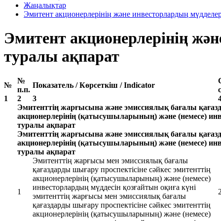
Жаңалықтар
Эмитент акционерлерінің және инвесторлардың мүдделері
Эмитент акционерлерінің жән
туралы ақпарат
№
№
Показатель / Көрсеткіш / Indicator
п.п.
1
2
3
Эмитенттің жарғысына және эмиссиялық бағалы қағазд
акционерлерінің (қатысушыларының) және (немесе) инв
туралы ақпарат
Эмитенттің жарғысына және эмиссиялық бағалы қағазд
акционерлерінің (қатысушыларының) және (немесе) инв
туралы ақпарат
Эмитенттің жарғысы мен эмиссиялық бағалы
қағаздарды шығару проспектісіне сәйкес эмитенттің
акционерлерінің (қатысушыларының) және (немесе)
инвесторлардың мүддесін қозғайтын оқиға күні
1
эмитенттің жарғысы мен эмиссиялық бағалы
қағаздарды шығару проспектісіне сәйкес эмитенттің
акционерлерінің (қатысушыларының) және (немесе)