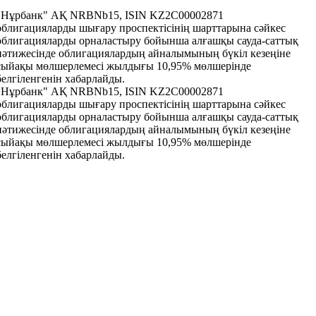
"Нұрбанк" АҚ NRBNb15, ISIN KZ2C00002871
облигацияларды шығару проспектісінің шарттарына сәйкес
облигацияларды орналастыру бойынша алғашқы сауда-саттық
нәтижесінде облигациялардың айналымының бүкіл кезеңіне
сыйақы мөлшерлемесі жылдығы 10,95% мөлшерінде
белгіленгенін хабарлайды.
"Нұрбанк" АҚ NRBNb15, ISIN KZ2C00002871
облигацияларды шығару проспектісінің шарттарына сәйкес
облигацияларды орналастыру бойынша алғашқы сауда-саттық
нәтижесінде облигациялардың айналымының бүкіл кезеңіне
сыйақы мөлшерлемесі жылдығы 10,95% мөлшерінде
белгіленгенін хабарлайды.