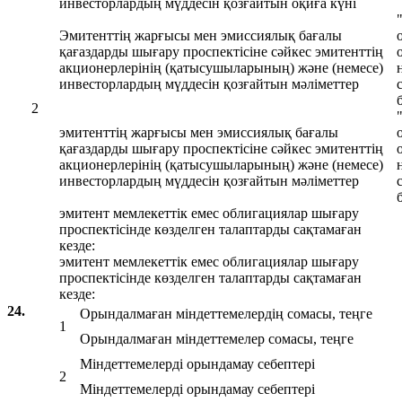
инвесторлардың мүддесін қозғайтын оқиға күні
Эмитенттің жарғысы мен эмиссиялық бағалы
қағаздарды шығару проспектісіне сәйкес эмитенттің
акционерлерінің (қатысушыларының) және (немесе)
инвесторлардың мүддесін қозғайтын мәліметтер
2
эмитенттің жарғысы мен эмиссиялық бағалы
қағаздарды шығару проспектісіне сәйкес эмитенттің
акционерлерінің (қатысушыларының) және (немесе)
инвесторлардың мүддесін қозғайтын мәліметтер
эмитент мемлекеттік емес облигациялар шығару
проспектісінде көзделген талаптарды сақтамаған
кезде:
эмитент мемлекеттік емес облигациялар шығару
проспектісінде көзделген талаптарды сақтамаған
кезде:
24.
Орындалмаған міндеттемелердің сомасы, теңге
1
Орындалмаған міндеттемелер сомасы, теңге
Міндеттемелерді орындамау себептері
2
Міндеттемелерді орындамау себептері