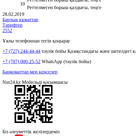
10
Реттелмеген борыш қалдығы, теңге
28.02.2019
Барлық құжаттар
Тарифтер
2552
Ұялы телефоннан тегін қоңырау
+7 (727) 244-44-44
тәулік бойы Қазақстандағы және шетелдегі к
+7 (707) 000-25-52
WhatsApp (тәулік бойы)
Банкоматтар мен кеңселер
Nur24.kz Мобильді қосымшасы
Біз әлеуметтік желілердеміз