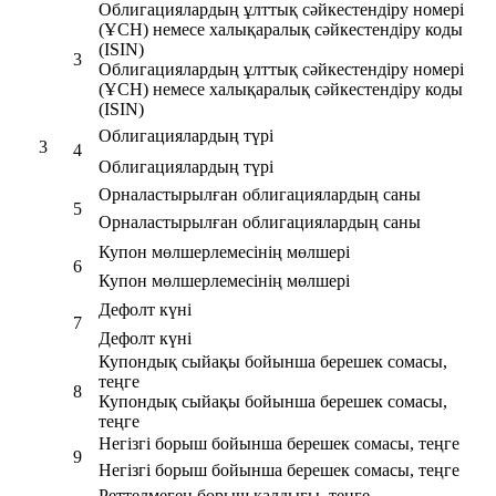
Облигациялардың ұлттық сәйкестендіру номері
(ҰСН) немесе халықаралық сәйкестендіру коды
(ISIN)
3
Облигациялардың ұлттық сәйкестендіру номері
(ҰСН) немесе халықаралық сәйкестендіру коды
(ISIN)
Облигациялардың түрі
3
4
Облигациялардың түрі
Орналастырылған облигациялардың саны
5
Орналастырылған облигациялардың саны
Купон мөлшерлемесінің мөлшері
6
Купон мөлшерлемесінің мөлшері
Дефолт күні
7
Дефолт күні
Купондық сыйақы бойынша берешек сомасы,
теңге
8
Купондық сыйақы бойынша берешек сомасы,
теңге
Негізгі борыш бойынша берешек сомасы, теңге
9
Негізгі борыш бойынша берешек сомасы, теңге
Реттелмеген борыш қалдығы, теңге