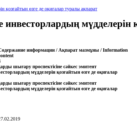
н қозғайтын өзге де оқиғалар туралы ақпарат
е инвесторлардың мүдделерін қ
Содержание информации / Ақпарат мазмұны / Information
content
4
арды шығару проспектісіне сәйкес эмитент
есторлардың мүдделерін қозғайтын өзге де оқиғалар
арды шығару проспектісіне сәйкес эмитент
есторлардың мүдделерін қозғайтын өзге де оқиғалар
27.02.2019