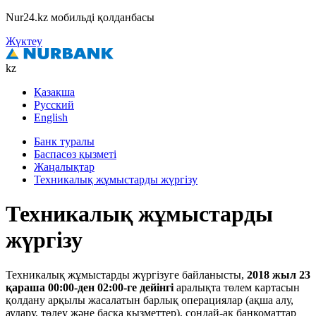
Nur24.kz мобильді қолданбасы
Жүктеу
kz
Қазақша
Русский
English
Банк туралы
Баспасөз қызметі
Жаңалықтар
Техникалық жұмыстарды жүргізу
Техникалық жұмыстарды
жүргізу
Техникалық жұмыстарды жүргізуге байланысты,
2018 жыл 23
қараша 00:00-ден 02:00-ге дейінгі
аралықта төлем картасын
қолдану арқылы жасалатын барлық операциялар (ақша алу,
аудару, төлеу және басқа қызметтер), сондай-ақ банкоматтар