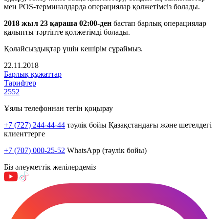
мен POS-терминалдарда операциялар қолжетімсіз болады.
2018 жыл 23 қараша 02:00-ден
бастап барлық операциялар
қалыпты тәртіпте қолжетімді болады.
Қолайсыздықтар үшін кешірім сұраймыз.
22.11.2018
Барлық құжаттар
Тарифтер
2552
Ұялы телефоннан тегін қоңырау
+7 (727) 244-44-44
тәулік бойы Қазақстандағы және шетелдегі
клиенттерге
+7 (707) 000-25-52
WhatsApp (тәулік бойы)
Біз әлеуметтік желілердеміз