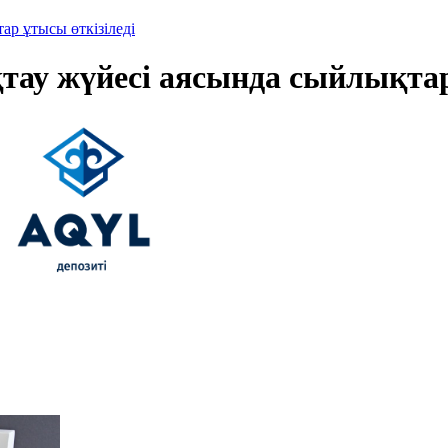
ар ұтысы өткізіледі
тау жүйесі аясында сыйлықтар