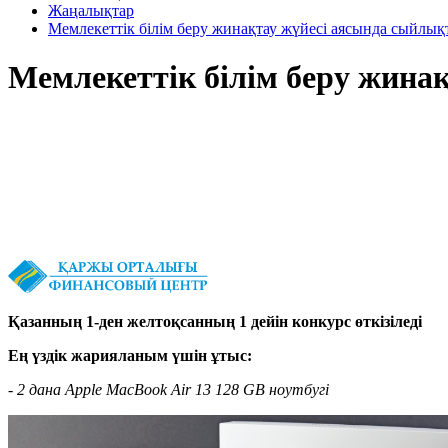
Жаңалықтар
Мемлекеттік білім беру жинақтау жүйесі аясында сыйлықт
Мемлекеттік білім беру жинақ
Қазанның 1-ден желтоқсанның 1 дейін конкурс өткізіледі
Ең үздік жарияланым үшін ұтыс:
- 2 дана Apple MacBook Air 13 128 GB ноутбугі