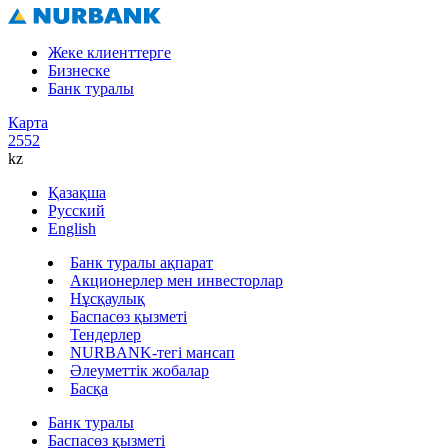
Жеке клиенттерге
Бизнеске
Банк туралы
Карта
2552
kz
Қазақша
Русский
English
Банк туралы ақпарат
Акционерлер мен инвесторлар
Нұсқаулық
Баспасөз қызметі
Тендерлер
NURBANK-тегі мансап
Әлеуметтік жобалар
Басқа
Банк туралы
Баспасөз қызметі