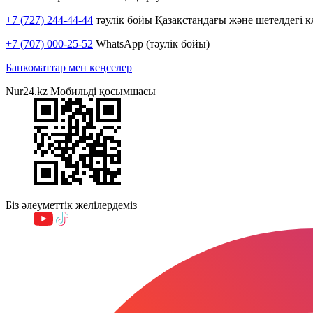
+7 (727) 244-44-44
тәулік бойы Қазақстандағы және шетелдегі к
+7 (707) 000-25-52
WhatsApp (тәулік бойы)
Банкоматтар мен кеңселер
Nur24.kz Мобильді қосымшасы
Біз әлеуметтік желілердеміз