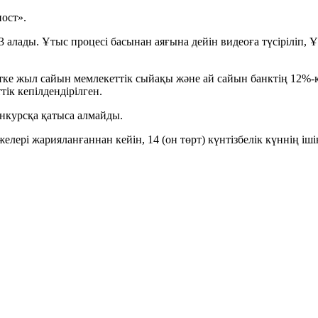
пост».
3 алады. Ұтыс процесі басынан аяғына дейін видеоға түсірілі
 жыл сайын мемлекеттік сыйақы және ай сайын банктің 12%-ке д
тік кепілдендірілген.
курсқа қатыса алмайды.
лері жарияланғаннан кейін, 14 (он төрт) күнтізбелік күннің іш