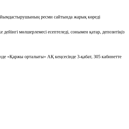
п, Ұйымдастырушының ресми сайтында жарық көреді
ейінгі мөлшерлемесі есептеледі, сонымен қатар, депозитіңіз
інде «Қаржы орталығы» АҚ кеңсесінде 3-қабат, 305 кабинетте