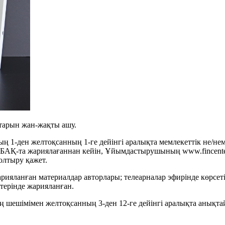
арын жан-жақты ашу.
ң 1-ден желтоқсанның 1-ге дейінгі аралықта мемлекеттік не/нем
БАҚ-та жариялағаннан кейін, Ұйымдастырушының www.fincenter.
лтыру қажет.
ияланған материалдар авторлары; телеарналар эфирінде көрсеті
терінде жарияланған.
шешімімен желтоқсанның 3-ден 12-ге дейінгі аралықта анықтай