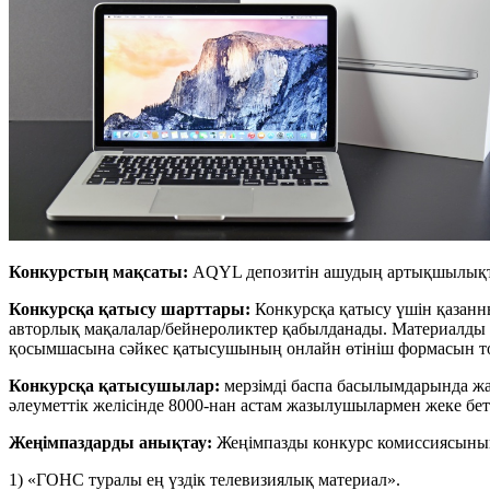
Конкурстың мақсаты:
AQYL депозитін ашудың артықшылықт
Конкурсқа қатысу шарттары:
Конкурсқа қатысу үшін қазанны
авторлық мақалалар/бейнероликтер қабылданады. Материалды 
қосымшасына сәйкес қатысушының онлайн өтініш формасын то
Конкурсқа қатысушылар:
мерзімді баспа басылымдарында жар
әлеуметтік желісінде 8000-нан астам жазылушылармен жеке бет
Жеңімпаздарды анықтау:
Жеңімпазды конкурс комиссиясының 
1) «ГОНС туралы ең үздік телевизиялық материал».