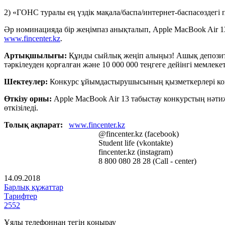
2) «ГОНС туралы ең үздік мақала/баспа/интернет-баспасөздегі 
Әр номинацияда бір жеңімпаз анықталып, Apple MacBook Air 1
www.fincenter.kz
.
Артықшылығы:
Құнды сыйлық жеңіп алыңыз! Ашық депозитке
тәркілеуден қорғалған және 10 000 000 теңгеге дейінгі мемлекет
Шектеулер:
Конкурс ұйымдастырушысының қызметкерлері кон
Өткізу орны:
Apple MacBook Air 13 табыстау конкурстың нәтиже
өткізіледі.
Толық ақпарат:
www.fincenter.kz
@fincenter.kz (facebook)
Student life (vkontakte)
fincenter.kz (instagram)
8 800 080 28 28 (Call - center)
14.09.2018
Барлық құжаттар
Тарифтер
2552
Ұялы телефоннан тегін қоңырау