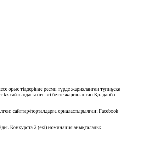
есе орыс тілдерінде ресми түрде жарияланған түпнұсқа
kz сайтындағы негізгі бетте жарияланған Қолданба
лген; сайттар/порталдарға орналастырылған; Facebook
ды. Конкурста 2 (екі) номинация анықталады: