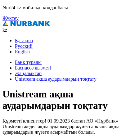
Nur24.kz мобильді қолданбасы
Жүктеу
kz
Қазақша
Русский
English
Банк туралы
Баспасөз қызметі
Жаңалықтар
Unistream ақша аударымдарын тоқтату
Unistream ақша
аударымдарын тоқтату
Құрметті клиенттер! 01.09.2023 бастап АО «Нұрбанк»
Unistream жедел ақша аударымдар жүйесі арқылы ақша
аударымдарын жүзеге асырмайтын болады.