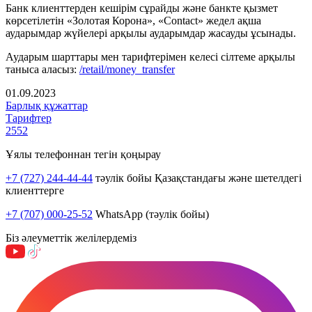
Банк клиенттерден кешірім сұрайды және банкте қызмет
көрсетілетін «Золотая Корона», «Contact» жедел ақша
аударымдар жүйелері арқылы аударымдар жасауды ұсынады.
Аударым шарттары мен тарифтерімен келесі сілтеме арқылы
таныса аласыз:
/retail/money_transfer
01.09.2023
Барлық құжаттар
Тарифтер
2552
Ұялы телефоннан тегін қоңырау
+7 (727) 244-44-44
тәулік бойы Қазақстандағы және шетелдегі
клиенттерге
+7 (707) 000-25-52
WhatsApp (тәулік бойы)
Біз әлеуметтік желілердеміз