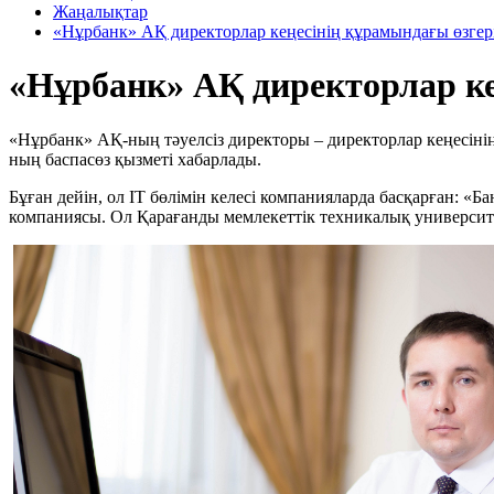
Жаңалықтар
«Нұрбанк» АҚ директорлар кеңесінің құрамындағы өзгер
«Нұрбанк» АҚ директорлар ке
«Нұрбанк» АҚ-ның тәуелсіз директоры – директорлар кеңесіні
ның баспасөз қызметі хабарлады.
Бұған дейін, ол IT бөлімін келесі компанияларда басқарған: 
компаниясы. Ол Қарағанды мемлекеттік техникалық университ