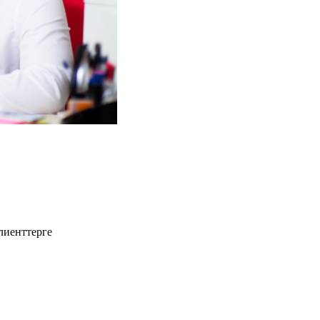
лиенттерге