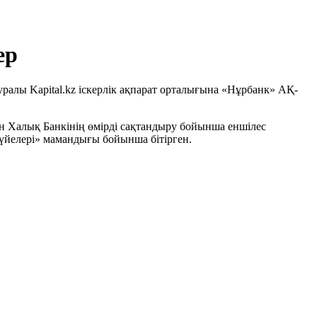
ер
ралы Kapital.kz іскерлік ақпарат орталығына «Нұрбанк» АҚ-
ан Халық Банкінің өмірді сақтандыру бойынша еншілес
үйелері» мамандығы бойынша бітірген.