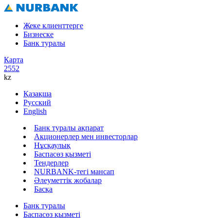
Жеке клиенттерге
Бизнеске
Банк туралы
Карта
2552
kz
Қазақша
Русский
English
Банк туралы ақпарат
Акционерлер мен инвесторлар
Нұсқаулық
Баспасөз қызметі
Тендерлер
NURBANK-тегі мансап
Әлеуметтік жобалар
Басқа
Банк туралы
Баспасөз қызметі