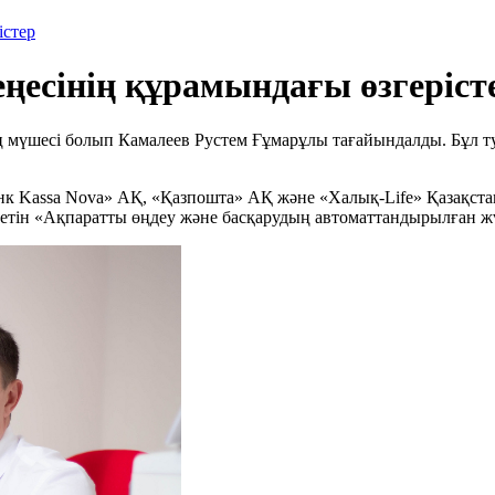
істер
ңесінің құрамындағы өзгеріст
ң мүшесі болып Камалеев Рустем Ғұмарұлы тағайындалды. Бұл ту
«Банк Kassa Nova» АҚ, «Қазпошта» АҚ және «Халық-Life» Қазақст
етін «Ақпаратты өңдеу және басқарудың автоматтандырылған ж