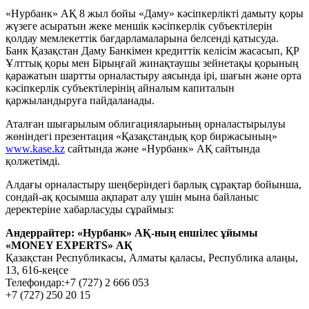
«Нурбанк» АҚ 8 жыл бойы «Даму» кәсіпкерлікті дамыту қоры
жүзеге асыратын жеке меншік кәсіпкерлік субъектілерін
қолдау мемлекеттік бағдарламаларына белсенді қатысуда.
Банк Қазақстан Даму Банкімен кредиттік келісім жасасып, ҚР
Ұлттық қоры мен Бірыңғай жинақтаушы зейнетақы қорының
қаражатын шартты орналастыру аясында ірі, шағын және орта
кәсіпкерлік субъектілерінің айналым капиталын
қаржыландыруға пайдаланады.
Аталған шығарылым облигацияларының орналастырылуы
жөніндегі презентация «Қазақстандық қор биржасының»
www.kase.kz
сайтында және «Нурбанк» АҚ сайтында
қолжетімді.
Алдағы орналастыру шеңберіндегі барлық сұрақтар бойынша,
сондай-ақ қосымша ақпарат алу үшін мына байланыс
деректеріне хабарласуды сұраймыз:
Андеррайтер: «Нурбанк» АҚ-ның еншілес ұйымы
«MONEY EXPERTS» АҚ
Қазақстан Республикасы, Алматы қаласы, Республика алаңы,
13, 616-кеңсе
Телефондар:+7 (727) 2 666 053
+7 (727) 250 20 15