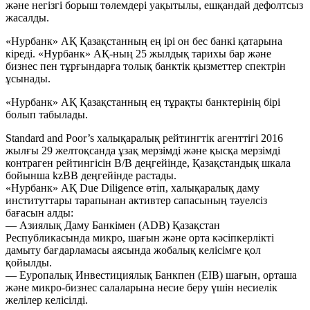
және негізгі борыш төлемдері уақытылы, ешқандай дефолтсыз
жасалды.
«Нурбанк» АҚ Қазақстанның ең ірі он бес банкі қатарына
кіреді. «Нурбанк» АҚ-ның 25 жылдық тарихы бар және
бизнес пен тұрғындарға толық банктік қызметтер спектрін
ұсынады.
«Нурбанк» АҚ Қазақстанның ең тұрақты банктерінің бірі
болып табылады.
Standard and Poor’s халықаралық рейтингтік агенттігі 2016
жылғы 29 желтоқсанда ұзақ мерзімді және қысқа мерзімді
контраген рейтингісін В/В деңгейінде, Қазақстандық шкала
бойынша kzBB деңгейінде растады.
«Нурбанк» АҚ Due Diligence өтіп, халықаралық даму
институттары тарапынан активтер сапасының тәуелсіз
бағасын алды:
— Азиялық Даму Банкімен (ADB) Қазақстан
Республикасында микро, шағын және орта кәсіпкерлікті
дамыту бағдарламасы аясында жобалық келісімге қол
қойылды.
— Еуропалық Инвестициялық Банкпен (EIB) шағын, орташа
және микро-бизнес салаларына несие беру үшін несиелік
желілер келісілді.