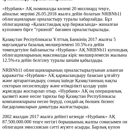
«Нурбанк» АҚ номиналды көлемі 20 миллиард теңге,
айналыс мерзімі 26.05.2018 жылға дейін болатын NRBNb11
облигацияларын орналастыру туралы хабарлайды. Бұл
облигациялар «Қазахстандық қор биржасында» жиналған
купонмен бірге "грязной" бағамен орналастырылады.
Қазақстан Республикасы Ұлттық Банкінің 2017 жылғы 5
маусымдағы базалық мөлшерлемені 10.5%-ға дейін
төмендетуіне байланысты «Нурбанк» АҚ NRBNb11 купондық
облигацияларының максималды кіріс мөлшерлемесін жылына
12.5%-ға дейін белгілеу туралы шешім қабылдады.
NRBNb11 облигацияларының орналастырылуынан алынған
қаражатты «Нурбанк» АҚ қаржыландыру базасын ұлғайту
және әртараптандыру, соның ішінде Қазақстанның нақты
секторын несиелендіру және өтімділікті қолдау үшін
жұмсауды жоспарлап отыр. «Нурбанк» АҚ оң операциялық
қызметі және несие тарихы бар Қазақстан Республикасы
компанияларына несие беруді, сондай-ақ бөлшек бизнес
бағдарламаларын дамытуды жалғастырады.
2002 жылдан 2017 жылға дейінгі кезеңде «Нурбанк» АҚ
87.500.000.000 теңге негізгі борышының жалпы сомасымен он
облигация эмиссиясын сәтті жүзеге асырды. Барлық купон