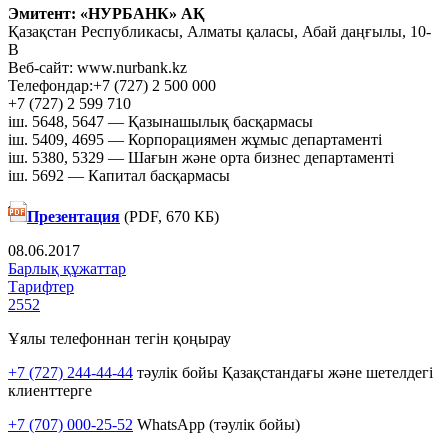
Эмитент: «НУРБАНК» АҚ
Қазақстан Республикасы, Алматы қаласы, Абай даңғылы, 10-
В
Веб-сайт: www.nurbank.kz
Телефондар:+7 (727) 2 500 000
+7 (727) 2 599 710
іш. 5648, 5647 — Қазынашылық басқармасы
іш. 5409, 4695 — Корпорациямен жұмыс департаменті
іш. 5380, 5329 — Шағын және орта бизнес департаменті
іш. 5692 — Капитал басқармасы
Презентация
(PDF, 670 КБ)
08.06.2017
Барлық құжаттар
Тарифтер
2552
Ұялы телефоннан тегін қоңырау
+7 (727) 244-44-44
тәулік бойы Қазақстандағы және шетелдегі
клиенттерге
+7 (707) 000-25-52
WhatsApp (тәулік бойы)