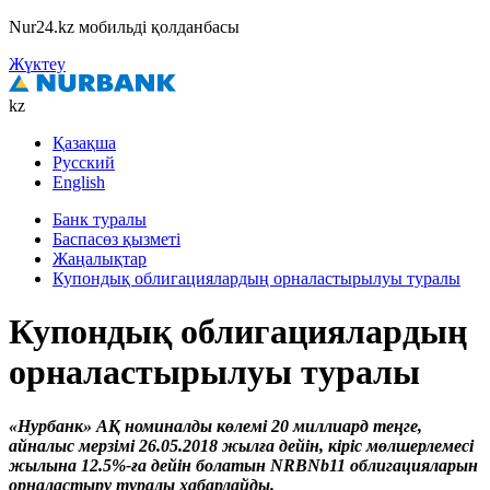
Nur24.kz мобильді қолданбасы
Жүктеу
kz
Қазақша
Русский
English
Банк туралы
Баспасөз қызметі
Жаңалықтар
Купондық облигациялардың орналастырылуы туралы
Купондық облигациялардың
орналастырылуы туралы
«Нурбанк» АҚ номиналды көлемі 20 миллиард теңге,
айналыс мерзімі 26.05.2018 жылға дейін, кіріс мөлшерлемесі
жылына 12.5%-ға дейін болатын NRBNb11 облигацияларын
орналастыру туралы хабарлайды.