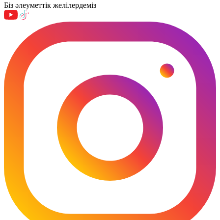
Біз әлеуметтік желілердеміз