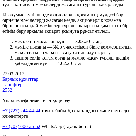
тұлға қатысқан мәмілелерді жасағаны туралы хабарлайды.
Бір жұмыс күні ішінде акционерлік қоғамның мүддесі бар
бірнеше мәмілелерді жасаған кезде, акционерлік қоғамға
бірнеше осындай мәмілелер туралы ақпаратты қамтитын бір
өтінім беру арқылы ақпарат ұсынуға рұқсат етіледі.
мәміленің жасалған күні — 18.03.2017 ж.;
мәміле нысаны — Жер учаскесімен бірге коммерциялық
мақсаттағы ғимаратты сату-сатып алу шарты;
акционерлік қоғам органы мәміле жасау туралы шешім
қабылдаған күн — 14.02.2017 ж.
27.03.2017
Барлық құжаттар
Тарифтер
2552
Ұялы телефоннан тегін қоңырау
+7 (727) 244-44-44
тәулік бойы Қазақстандағы және шетелдегі
клиенттерге
+7 (707) 000-25-52
WhatsApp (тәулік бойы)