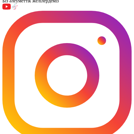
Біз әлеуметтік желілердеміз