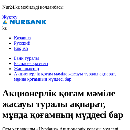
Nur24.kz мобильді қолданбасы
Жүктеу
kz
Қазақша
Русский
English
Банк туралы
Баспасөз қызметі
Жаңалықтар
Акционерлік қоғам мәміле жасауы туралы ақпарат,
мұнда қоғамның мүддесі бар
Акционерлік қоғам мәміле
жасауы туралы ақпарат,
мұнда қоғамның мүддесі бар
Осы хат арқылы «Нұрбанк» Акционерлік қоғамы мүдделі