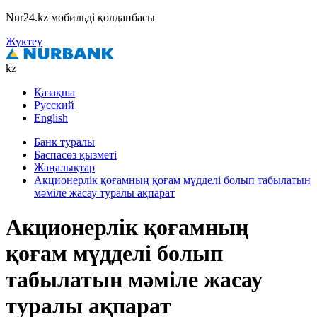
Nur24.kz мобильді қолданбасы
Жүктеу
kz
Қазақша
Русский
English
Банк туралы
Баспасөз қызметі
Жаңалықтар
Акционерлік қоғамның қоғам мүдделі болып табылатын
мәміле жасау туралы ақпарат
Акционерлік қоғамның
қоғам мүдделі болып
табылатын мәміле жасау
туралы ақпарат