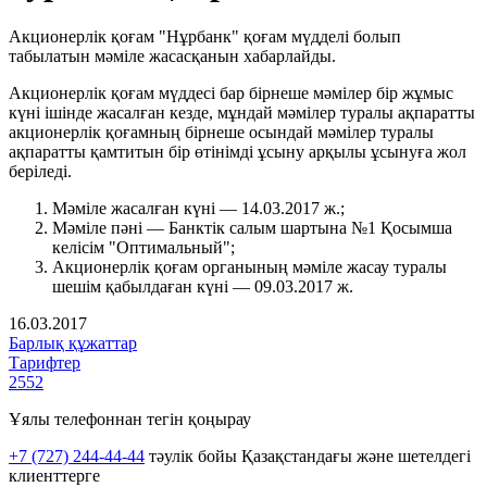
Акционерлік қоғам "Нұрбанк" қоғам мүдделі болып
табылатын мәміле жасасқанын хабарлайды.
Акционерлік қоғам мүддесі бар бірнеше мәмілер бір жұмыс
күні ішінде жасалған кезде, мұндай мәмілер туралы ақпаратты
акционерлік қоғамның бірнеше осындай мәмілер туралы
ақпаратты қамтитын бір өтінімді ұсыну арқылы ұсынуға жол
беріледі.
Мәміле жасалған күні — 14.03.2017 ж.;
Мәміле пәні — Банктік салым шартына №1 Қосымша
келісім "Оптимальный";
Акционерлік қоғам органының мәміле жасау туралы
шешім қабылдаған күні — 09.03.2017 ж.
16.03.2017
Барлық құжаттар
Тарифтер
2552
Ұялы телефоннан тегін қоңырау
+7 (727) 244-44-44
тәулік бойы Қазақстандағы және шетелдегі
клиенттерге