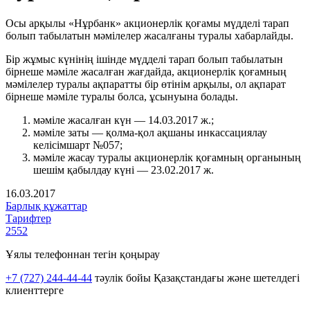
Осы арқылы «Нұрбанк» акционерлік қоғамы мүдделі тарап
болып табылатын мәмілелер жасалғаны туралы хабарлайды.
Бір жұмыс күнінің ішінде мүдделі тарап болып табылатын
бірнеше мәміле жасалған жағдайда, акционерлік қоғамның
мәмілелер туралы ақпаратты бір өтінім арқылы, ол ақпарат
бірнеше мәміле туралы болса, ұсынуына болады.
мәміле жасалған күн — 14.03.2017 ж.;
мәміле заты — қолма-қол ақшаны инкассациялау
келісімшарт №057;
мәміле жасау туралы акционерлік қоғамның органының
шешім қабылдау күні — 23.02.2017 ж.
16.03.2017
Барлық құжаттар
Тарифтер
2552
Ұялы телефоннан тегін қоңырау
+7 (727) 244-44-44
тәулік бойы Қазақстандағы және шетелдегі
клиенттерге