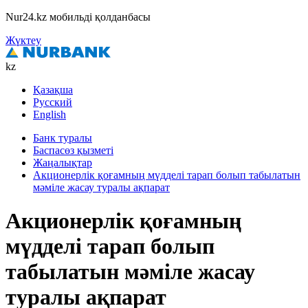
Nur24.kz мобильді қолданбасы
Жүктеу
kz
Қазақша
Русский
English
Банк туралы
Баспасөз қызметі
Жаңалықтар
Акционерлік қоғамның мүдделі тарап болып табылатын
мәміле жасау туралы ақпарат
Акционерлік қоғамның
мүдделі тарап болып
табылатын мәміле жасау
туралы ақпарат