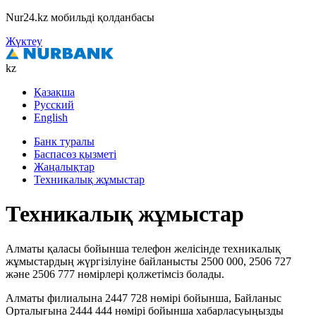
Nur24.kz мобильді қолданбасы
Жүктеу
kz
Қазақша
Русский
English
Банк туралы
Баспасөз қызметі
Жаңалықтар
Техникалық жұмыстар
Техникалық жұмыстар
Алматы қаласы бойынша телефон желісінде техникалық
жұмыстардың жүргізілуіне байланысты 2500 000, 2506 727
және 2506 777 нөмірлері қолжетімсіз болады.
Алматы филиалына 2447 728 нөмірі бойынша, Байланыс
Орталығына 2444 444 нөмірі бойынша хабарласуыңызды