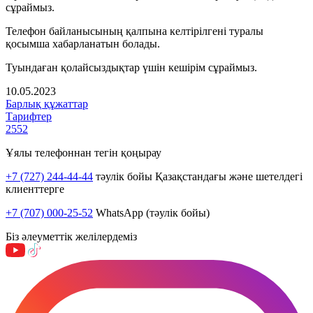
сұраймыз.
Телефон байланысының қалпына келтірілгені туралы
қосымша хабарланатын болады.
Туындаған қолайсыздықтар үшін кешірім сұраймыз.
10.05.2023
Барлық құжаттар
Тарифтер
2552
Ұялы телефоннан тегін қоңырау
+7 (727) 244-44-44
тәулік бойы Қазақстандағы және шетелдегі
клиенттерге
+7 (707) 000-25-52
WhatsApp (тәулік бойы)
Біз әлеуметтік желілердеміз