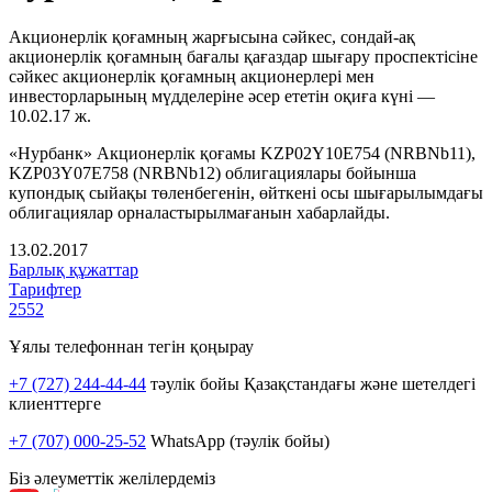
Акционерлік қоғамның жарғысына сәйкес, сондай-ақ
акционерлік қоғамның бағалы қағаздар шығару проспектісіне
сәйкес акционерлік қоғамның акционерлері мен
инвесторларының мүдделеріне әсер ететін оқиға күні —
10.02.17 ж.
«Нурбанк» Акционерлік қоғамы KZP02Y10E754 (NRBNb11),
KZP03Y07E758 (NRBNb12) облигациялары бойынша
купондық сыйақы төленбегенін, өйткені осы шығарылымдағы
облигациялар орналастырылмағанын хабарлайды.
13.02.2017
Барлық құжаттар
Тарифтер
2552
Ұялы телефоннан тегін қоңырау
+7 (727) 244-44-44
тәулік бойы Қазақстандағы және шетелдегі
клиенттерге
+7 (707) 000-25-52
WhatsApp (тәулік бойы)
Біз әлеуметтік желілердеміз