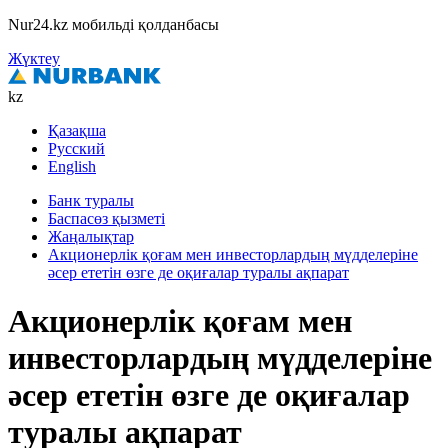
Nur24.kz мобильді қолданбасы
Жүктеу
kz
Қазақша
Русский
English
Банк туралы
Баспасөз қызметі
Жаңалықтар
Акционерлік қоғам мен инвесторлардың мүдделеріне
әсер ететін өзге де оқиғалар туралы ақпарат
Акционерлік қоғам мен
инвесторлардың мүдделеріне
әсер ететін өзге де оқиғалар
туралы ақпарат