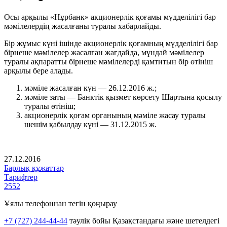
Осы арқылы «Нұрбанк» акционерлік қоғамы мүдделілігі бар
мәмілелердің жасалғаны туралы хабарлайды.
Бір жұмыс күні ішінде акционерлік қоғамның мүдделілігі бар
бірнеше мәмілелер жасалған жағдайда, мұндай мәмілелер
туралы ақпаратты бірнеше мәмілелерді қамтитын бір өтініш
арқылы бере алады.
мәміле жасалған күн — 26.12.2016 ж.;
мәміле заты — Банктік қызмет көрсету Шартына қосылу
туралы өтініш;
акционерлік қоғам органының мәміле жасау туралы
шешім қабылдау күні — 31.12.2015 ж.
27.12.2016
Барлық құжаттар
Тарифтер
2552
Ұялы телефоннан тегін қоңырау
+7 (727) 244-44-44
тәулік бойы Қазақстандағы және шетелдегі