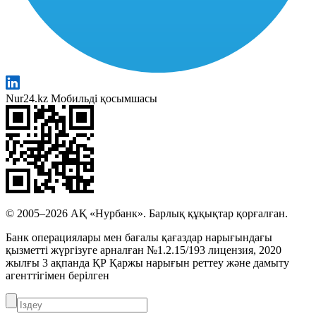
Nur24.kz Мобильді қосымшасы
© 2005–2026 АҚ «Нурбанк». Барлық құқықтар қорғалған.
Банк операциялары мен бағалы қағаздар нарығындағы
қызметті жүргізуге арналған №1.2.15/193 лицензия, 2020
жылғы 3 ақпанда ҚР Қаржы нарығын реттеу және дамыту
агенттігімен берілген