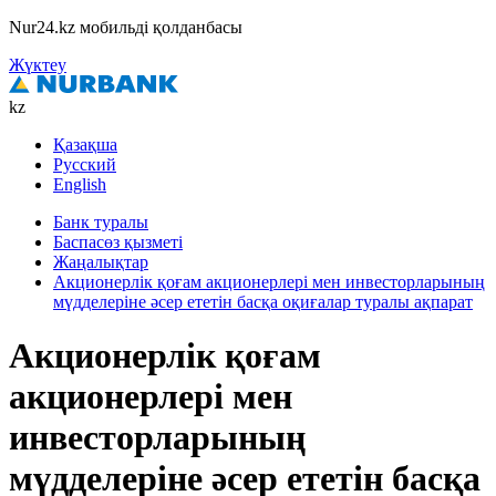
Nur24.kz мобильді қолданбасы
Жүктеу
kz
Қазақша
Русский
English
Банк туралы
Баспасөз қызметі
Жаңалықтар
Акционерлік қоғам акционерлері мен инвесторларының
мүдделеріне әсер ететін басқа оқиғалар туралы ақпарат
Акционерлік қоғам
акционерлері мен
инвесторларының
мүдделеріне әсер ететін басқа