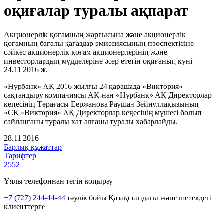
оқиғалар туралы ақпарат
Акционерлік қоғамның жарғысына және акционерлік
қоғамның бағалы қағаздар эмиссиясының проспектісіне
сәйкес акционерлік қоғам акционерлерінің және
инвесторлардың мүдделеріне әсер ететін оқиғаның күні —
24.11.2016 ж.
«Нурбанк» АҚ 2016 жылғы 24 қарашада «Виктория»
сақтандыру компаниясы АҚ-нан «Нурбанк» АҚ Директорлар
кеңесінің Төрағасы Еержанова Раушан Зейнуллақызының
«СК «Виктория» АҚ Директорлар кеңесінің мүшесі болып
сайланғаны туралы хат алғаны туралы хабарлайды.
28.11.2016
Барлық құжаттар
Тарифтер
2552
Ұялы телефоннан тегін қоңырау
+7 (727) 244-44-44
тәулік бойы Қазақстандағы және шетелдегі
клиенттерге