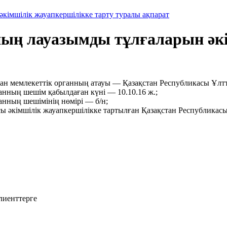
кімшілік жауапкершілікке тарту туралы ақпарат
ның лауазымды тұлғаларын әк
ған мемлекеттік органның атауы — Қазақстан Республикасы Ұлтт
анның шешім қабылдаған күні — 10.10.16 ж.;
анның шешімінің нөмірі — б/н;
сы әкімшілік жауапкершілікке тартылған Қазақстан Республика
лиенттерге