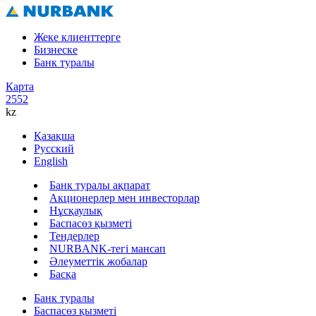
Жеке клиенттерге
Бизнеске
Банк туралы
Карта
2552
kz
Қазақша
Русский
English
Банк туралы ақпарат
Акционерлер мен инвесторлар
Нұсқаулық
Баспасөз қызметі
Тендерлер
NURBANK-тегі мансап
Әлеуметтік жобалар
Басқа
Банк туралы
Баспасөз қызметі