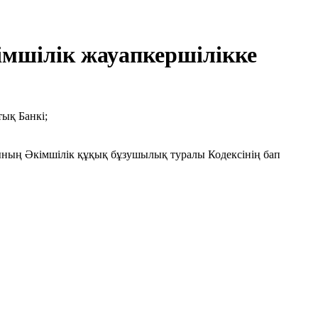
імшілік жауапкершілікке
ық Банкі;
сының Әкімшілік құқық бұзушылық туралы Кодексінің бап