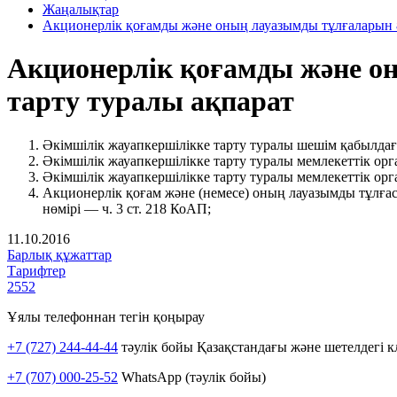
Жаңалықтар
Акционерлік қоғамды және оның лауазымды тұлғаларын ә
Акционерлік қоғамды және о
тарту туралы ақпарат
Әкімшілік жауапкершілікке тарту туралы шешім қабылда
Әкімшілік жауапкершілікке тарту туралы мемлекеттік орг
Әкімшілік жауапкершілікке тарту туралы мемлекеттік орг
Акционерлік қоғам және (немесе) оның лауазымды тұлға
нөмірі — ч. 3 ст. 218 КоАП;
11.10.2016
Барлық құжаттар
Тарифтер
2552
Ұялы телефоннан тегін қоңырау
+7 (727) 244-44-44
тәулік бойы Қазақстандағы және шетелдегі к
+7 (707) 000-25-52
WhatsApp (тәулік бойы)