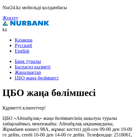
Nur24.kz мобильді қолданбасы
Жүктеу
kz
Қазақша
Русский
English
Банк туралы
Баспасөз қызметі
Жаңалықтар
ЦБО жаңа бөлімшесі
ЦБО жаңа бөлімшесі
Құрметті клиенттер!
ЦБО «Айнабұлақ» жаңа бөлімшесінің ашылуы туралы
хабарлаймыз, мекенжайы: Айнабұлақ ықшамауданы,
Жұмабаев көшесі 98А, жұмыс кестесі дүй-сен 09-00 ден 19-00
ге дейін, сенбі 10-00 ден 14-00 ге дейін. Телефондар: 2518061,