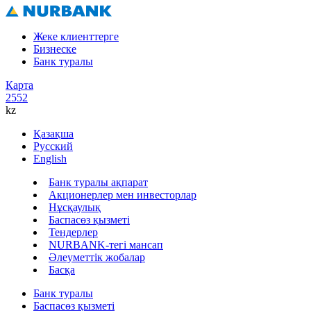
Жеке клиенттерге
Бизнеске
Банк туралы
Карта
2552
kz
Қазақша
Русский
English
Банк туралы ақпарат
Акционерлер мен инвесторлар
Нұсқаулық
Баспасөз қызметі
Тендерлер
NURBANK-тегі мансап
Әлеуметтік жобалар
Басқа
Банк туралы
Баспасөз қызметі