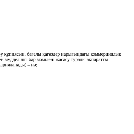
ыру құпиясын, бағалы қағаздар нарығындағы коммерциялық
 мүдделілігі бар мәмілені жасасу туралы ақпаратты
жарияланады) – иә;