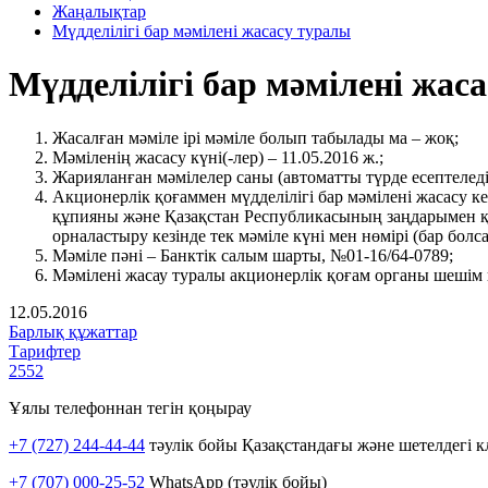
Жаңалықтар
Мүдделілігі бар мәмілені жасасу туралы
Мүдделілігі бар мәмілені жас
Жасалған мәміле ірі мәміле болып табылады ма – жоқ;
Мәміленің жасасу күні(-лер) – 11.05.2016 ж.;
Жарияланған мәмілелер саны (автоматты түрде есептеледі)
Акционерлік қоғаммен мүдделілігі бар мәмілені жасасу
құпияны және Қазақстан Республикасының заңдарымен қор
орналастыру кезінде тек мәміле күні мен нөмірі (бар бол
Мәміле пәні – Банктік салым шарты, №01-16/64-0789;
Мәмілені жасау туралы акционерлік қоғам органы шешім 
12.05.2016
Барлық құжаттар
Тарифтер
2552
Ұялы телефоннан тегін қоңырау
+7 (727) 244-44-44
тәулік бойы Қазақстандағы және шетелдегі к
+7 (707) 000-25-52
WhatsApp (тәулік бойы)