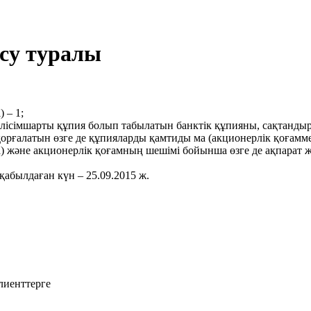
асу туралы
 – 1;
 келісімшарты құпия болып табылатын банктік құпияны, сақтанд
ғалатын өзге де құпияларды қамтиды ма (акционерлік қоғаммен
са) және акционерлік қоғамның шешімі бойынша өзге де ақпарат 
қабылдаған күн – 25.09.2015 ж.
лиенттерге