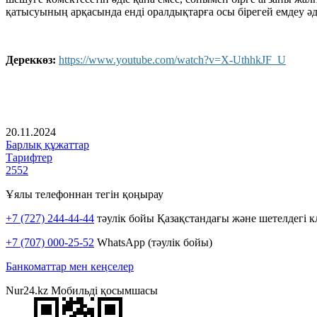
қатысуының арқасында енді оралдықтарға осы бірегей емдеу әді
Дереккөз:
https://www.youtube.com/watch?v=X-UthhkJF_U
20.11.2024
Барлық құжаттар
Тарифтер
2552
Ұялы телефоннан тегін қоңырау
+7 (727) 244-44-44
тәулік бойы Қазақстандағы және шетелдегі к
+7 (707) 000-25-52
WhatsApp (тәулік бойы)
Банкоматтар мен кеңселер
Nur24.kz Мобильді қосымшасы