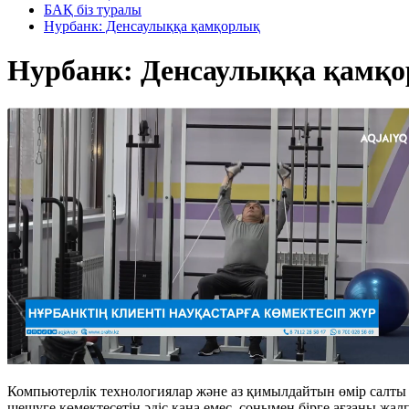
БАҚ біз туралы
Нурбанк: Денсаулыққа қамқорлық
Нурбанк: Денсаулыққа қамқ
Компьютерлік технологиялар және аз қимылдайтын өмір салты 
шешуге көмектесетін әдіс қана емес, сонымен бірге ағзаны жа