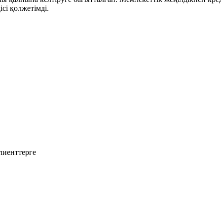
сі қолжетімді.
лиенттерге