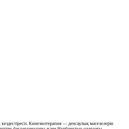
кездестіресіз. Кинезиотерапия — денсаулық мәселелерін
редиттеу бағдарламалары және Нурбанктың олардағы