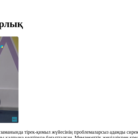
орлық
заманында тірек-қимыл жүйесінің проблемаларсыз адамды сирек 
лпы қалпына келтіруге бағытталған. Мемлекеттік жеңілдікпен к