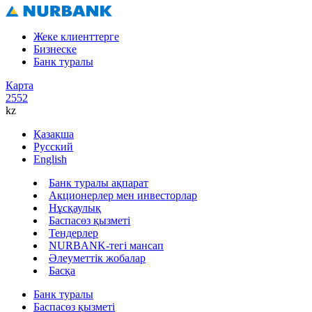
Жеке клиенттерге
Бизнеске
Банк туралы
Карта
2552
kz
Қазақша
Русский
English
Банк туралы ақпарат
Акционерлер мен инвесторлар
Нұсқаулық
Баспасөз қызметі
Тендерлер
NURBANK-тегі мансап
Әлеуметтік жобалар
Басқа
Банк туралы
Баспасөз қызметі