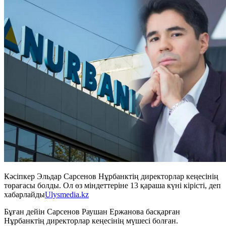
Кәсіпкер Эльдар Сарсенов Нұрбанктің директорлар кеңесінің
төрағасы болды. Ол өз міндеттеріне 13 қараша күні кірісті, деп
хабарлайды
Ulysmedia.kz
Бұған дейін Сарсенов Раушан Ержанова басқарған
Нұрбанктің директорлар кеңесінің мүшесі болған.