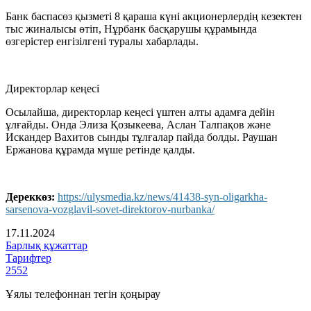
Банк баспасөз қызметі 8 қараша күні акционерлердің кезектен
тыс жиналысы өтіп, Нұрбанк басқарушы құрамында
өзгерістер енгізілгені туралы хабарлады.
Директорлар кеңесі
Осылайша, директорлар кеңесі үштен алты адамға дейін
ұлғайды. Онда Элиза Қозыкеева, Аслан Талпақов және
Искандер Вахитов сынды тұлғалар пайда болды. Раушан
Ержанова құрамда мүше ретінде қалды.
Дереккөз:
https://ulysmedia.kz/news/41438-syn-oligarkha-
sarsenova-vozglavil-sovet-direktorov-nurbanka/
17.11.2024
Барлық құжаттар
Тарифтер
2552
Ұялы телефоннан тегін қоңырау