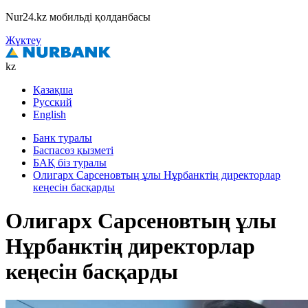
Nur24.kz мобильді қолданбасы
Жүктеу
kz
Қазақша
Русский
English
Банк туралы
Баспасөз қызметі
БАҚ біз туралы
Олигарх Сарсеновтың ұлы Нұрбанктің директорлар
кеңесін басқарды
Олигарх Сарсеновтың ұлы
Нұрбанктің директорлар
кеңесін басқарды