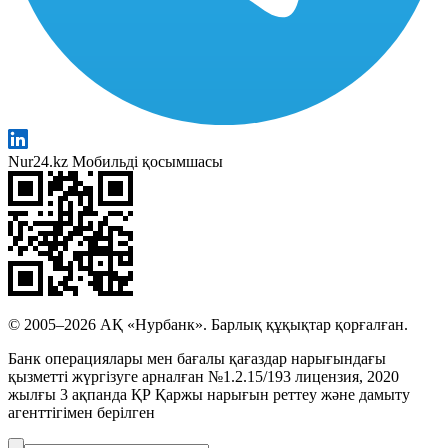
Nur24.kz Мобильді қосымшасы
© 2005–2026 АҚ «Нурбанк». Барлық құқықтар қорғалған.
Банк операциялары мен бағалы қағаздар нарығындағы
қызметті жүргізуге арналған №1.2.15/193 лицензия, 2020
жылғы 3 ақпанда ҚР Қаржы нарығын реттеу және дамыту
агенттігімен берілген