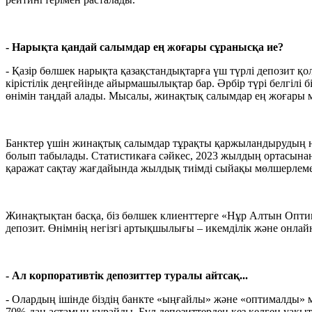
- Нарықта қандай салымдар ең жоғары сұранысқа ие?
- Қазір бөлшек нарықта қазақстандықтарға үш түрлі депозит қ
кірістілік деңгейінде айырмашылықтар бар. Әрбір түрі белгілі 
өнімін таңдай алады. Мысалы, жинақтық салымдар ең жоғары 
Банктер үшін жинақтық салымдар тұрақты қаржыландырудың не
болып табылады. Статистикаға сәйкес, 2023 жылдың ортасына
қаражат сақтау жағдайында жылдық тиімді сыйақы мөлшерлеме
Жинақтықтан басқа, біз бөлшек клиенттерге «Нұр Алтын Опти
депозит. Өнімнің негізгі артықшылығы – икемділік және онлайн
- Ал корпоративтік депозиттер туралы айтсақ...
- Олардың ішінде біздің банкте «ыңғайлы» және «оптималды» м
70%-дан астамын құрайды. Бұл депозиттерден кез келген уақыт