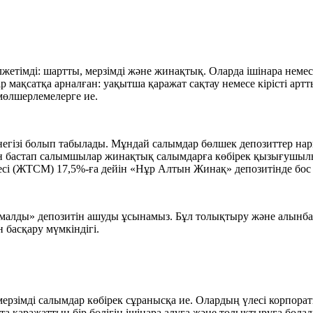
олжетімді: шартты, мерзімді және жинақтық. Оларда ішінара нем
бір мақсатқа арналған: уақытша қаражат сақтау немесе кірісті а
мөлшерлемелерге ие.
гізі болып табылады. Мұндай салымдар бөлшек депозиттер нары
н бастап салымшылар жинақтық салымдарға көбірек қызығушылы
сі (ЖТСМ) 17,5%-ға дейін «Нұр Алтын Жинақ» депозитінде бос
малды» депозитін ашуды ұсынамыз. Бұл толықтыру және алынбай
 басқару мүмкіндігі.
ерзімді салымдар көбірек сұранысқа ие. Олардың үлесі корпорат
та қаражаттың бір бөлігін ішінара алуға және толықтыруға бола