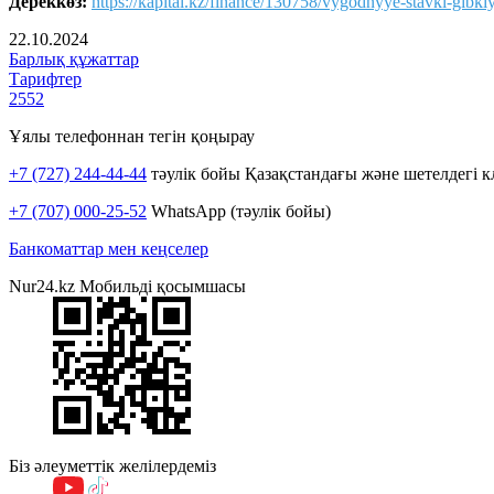
Дереккөз:
https://kapital.kz/finance/130758/vygodnyye-stavki-gib
22.10.2024
Барлық құжаттар
Тарифтер
2552
Ұялы телефоннан тегін қоңырау
+7 (727) 244-44-44
тәулік бойы Қазақстандағы және шетелдегі к
+7 (707) 000-25-52
WhatsApp (тәулік бойы)
Банкоматтар мен кеңселер
Nur24.kz Мобильді қосымшасы
Біз әлеуметтік желілердеміз