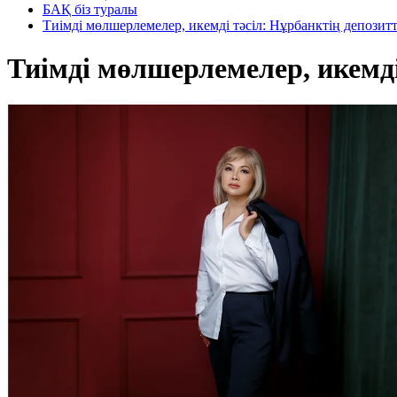
БАҚ біз туралы
Тиімді мөлшерлемелер, икемді тәсіл: Нұрбанктің депозит
Тиімді мөлшерлемелер, икемді