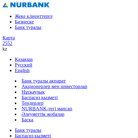
Жеке клиенттерге
Бизнеске
Банк туралы
Карта
2552
kz
Қазақша
Русский
English
Банк туралы ақпарат
Акционерлер мен инвесторлар
Нұсқаулық
Баспасөз қызметі
Тендерлер
NURBANK-тегі мансап
Әлеуметтік жобалар
Басқа
Банк туралы
Баспасөз қызметі