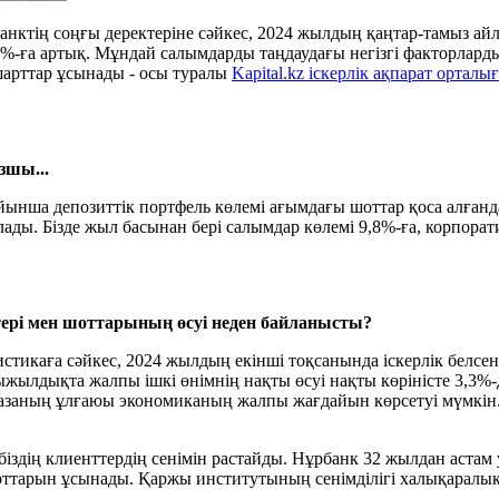
нктің соңғы деректеріне сәйкес, 2024 жылдың қаңтар-тамыз айл
ға артық. Мұндай салымдарды таңдаудағы негізгі факторлардың б
шарттар ұсынады - осы туралы
Kapital.kz іскерлік ақпарат орталы
зшы...
ойынша депозиттік портфель көлемі ағымдағы шоттар қоса алғанда
алады. Бізде жыл басынан бері салымдар көлемі 9,8%-ға, корпор
тері мен шоттарының өсуі неден байланысты?
икаға сәйкес, 2024 жылдың екінші тоқсанында іскерлік белсенділ
жылдықта жалпы ішкі өнімнің нақты өсуі нақты көріністе 3,3%-д
азаның ұлғаюы экономиканың жалпы жағдайын көрсетуі мүмкін. 
біздің клиенттердің сенімін растайды. Нұрбанк 32 жылдан астам
рттарын ұсынады. Қаржы институтының сенімділігі халықаралық 