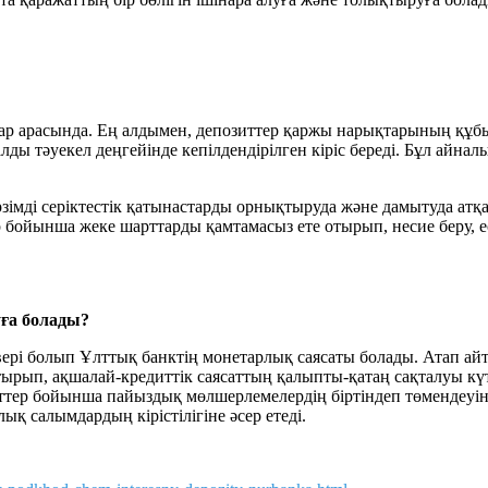
алар арасында. Ең алдымен, депозиттер қаржы нарықтарының құб
ды тәуекел деңгейінде кепілдендірілген кіріс береді. Бұл айнал
імді серіктестік қатынастарды орнықтыруда және дамытуда атқар
ер бойынша жеке шарттарды қамтамасыз ете отырып, несие беру,
уға болады?
айвері болып Ұлттық банктің монетарлық саясаты болады. Атап 
ырып, ақшалай-кредиттік саясаттың қалыпты-қатаң сақталуы күт
иттер бойынша пайыздық мөлшерлемелердің біртіндеп төмендеуін
ық салымдардың кірістілігіне әсер етеді.