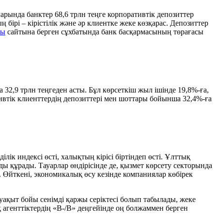
арында банктер 68,6 трлн теңге корпоративтік депозиттер
ірі – кірістілік және әр клиентке жеке көзқарас. Депозиттер
ғы
сайтына берген сұхбатында банк басқармасының төрағасы
 32,9 трлн теңгеден асты. Бұл көрсеткіш жыл ішінде 19,8%-ға,
ативтік клиенттердің депозиттері мен шоттары бойынша 32,4%-ға
ік индексі өсті, халықтың кірісі біртіндеп өсті. Ұлттық
ы құрады. Тауарлар өндірісінде де, қызмет көрсету секторында
Өйткені, экономикалық өсу кезінде компаниялар көбірек
 уақыт бойы сенімді қаржы серіктесі болып табылады, жеке
агенттіктердің «B-/B» деңгейінде оң болжаммен берген