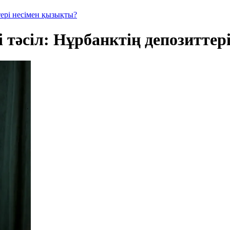
тері несімен қызықты?
 тәсіл: Нұрбанктің депозитте