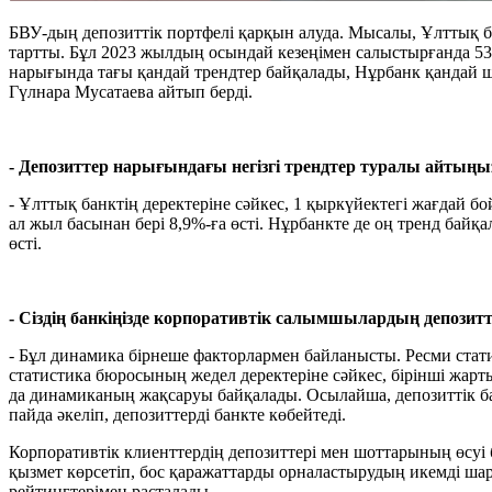
БВУ-дың депозиттік портфелі қарқын алуда. Мысалы, Ұлттық ба
тартты. Бұл 2023 жылдың осындай кезеңімен салыстырғанда 53%-
нарығында тағы қандай трендтер байқалады, Нұрбанк қандай 
Гүлнара Мусатаева айтып берді.
- Депозиттер нарығындағы негізгі трендтер туралы айтыңы
- Ұлттық банктің деректеріне сәйкес, 1 қыркүйектегі жағдай б
ал жыл басынан бері 8,9%-ға өсті. Нұрбанкте де оң тренд байқ
өсті.
- Сіздің банкіңізде корпоративтік салымшылардың депозит
- Бұл динамика бірнеше факторлармен байланысты. Ресми статист
статистика бюросының жедел деректеріне сәйкес, бірінші жарты
да динамиканың жақсаруы байқалады. Осылайша, депозиттік б
пайда әкеліп, депозиттерді банкте көбейтеді.
Корпоративтік клиенттердің депозиттері мен шоттарының өсуі 
қызмет көрсетіп, бос қаражаттарды орналастырудың икемді ша
рейтингтерімен расталады.