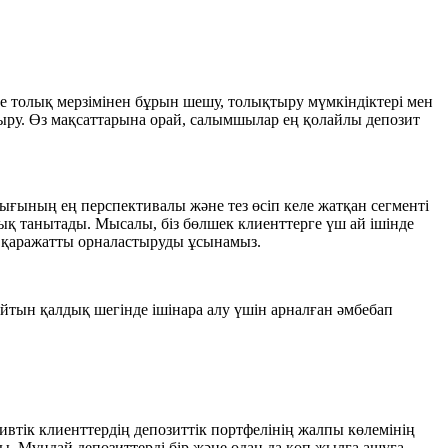
есе толық мерзімінен бұрын шешу, толықтыру мүмкіндіктері мен
рттыру. Өз мақсаттарына орай, салымшылар ең қолайлы депозит
ғының ең перспективалы және тез өсіп келе жатқан сегменті
қ танытады. Мысалы, біз бөлшек клиенттерге үш ай ішінде
 қаражатты орналастыруды ұсынамыз.
тын қалдық шегінде ішінара алу үшін арналған әмбебап
ивтік клиенттердің депозиттік портфелінің жалпы көлемінің
ды. Мұндай депозиттерді бір және одан да көп жылға ашуға