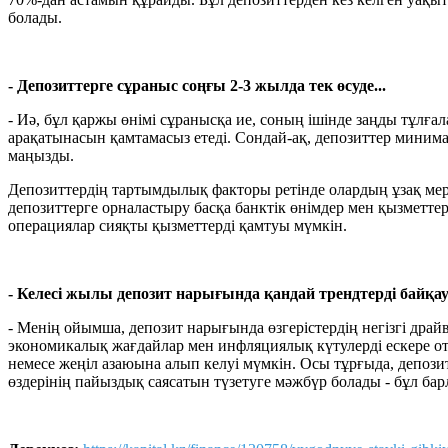
болады.
- Депозиттерге сұраныс соңғы 2-3 жылда тек өсуде...
- Иә, бұл қаржы өнімі сұранысқа ие, соның ішінде заңды тұлғ
арақатынасын қамтамасыз етеді. Сондай-ақ, депозиттер минимал
маңызды.
Депозиттердің тартымдылық факторы ретінде олардың ұзақ мерз
депозиттерге орналастыру басқа банктік өнімдер мен қызметт
операциялар сияқты қызметтерді қамтуы мүмкін.
- Келесі жылы депозит нарығында қандай трендтерді байқа
- Менің ойымша, депозит нарығында өзгерістердің негізгі др
экономикалық жағдайлар мен инфляциялық күтулерді ескере от
немесе жеңіл азаюына алып келуі мүмкін. Осы тұрғыда, депоз
өздерінің пайыздық саясатын түзетуге мәжбүр болады - бұл барл