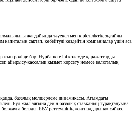
ылмалылығы жағдайында тәуекел мен кірістіліктің оңтайлы
ым капиталын сақтап, көбейтуді көздейтін компаниялар үшін аса
атын рөлі де бар. Нұрбанкке ірі көлемде қаражаттарды
 есеп айырысу-кассалық қызмет көрсету немесе валюталық
айтқанда, базалық мөлшерлеме динамикасы. Ағымдағы
іледі. Бұл жыл аяғына дейін базалық ставканың тұрақталуына
 болжауға болады. БВУ реттеушінің «сигналдарына» сәйкес