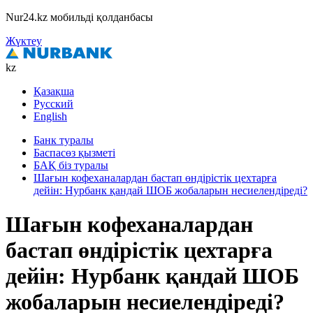
Nur24.kz мобильді қолданбасы
Жүктеу
kz
Қазақша
Русский
English
Банк туралы
Баспасөз қызметі
БАҚ біз туралы
Шағын кофеханалардан бастап өндірістік цехтарға
дейін: Нурбанк қандай ШОБ жобаларын несиелендіреді?
Шағын кофеханалардан
бастап өндірістік цехтарға
дейін: Нурбанк қандай ШОБ
жобаларын несиелендіреді?