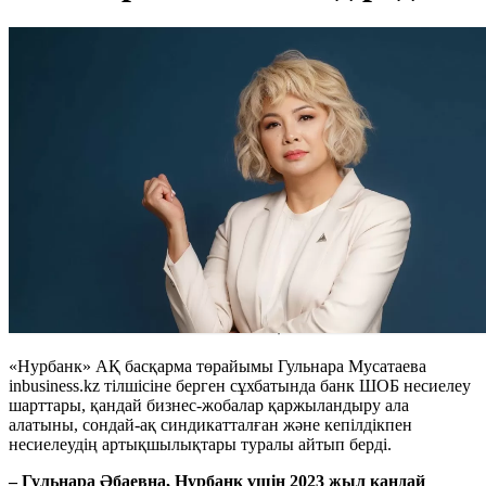
«Нурбанк» АҚ басқарма төрайымы Гульнара Мусатаева
inbusiness.kz тілшісіне берген сұхбатында банк ШОБ несиелеу
шарттары, қандай бизнес-жобалар қаржыландыру ала
алатыны, сондай-ақ синдикатталған және кепілдікпен
несиелеудің артықшылықтары туралы айтып берді.
– Гульнара Әбаевна, Нурбанк үшін 2023 жыл қандай