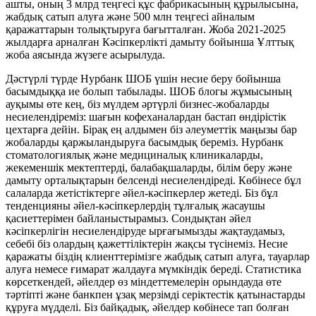
ашты, оның 3 млрд теңгесі құс фабрикасының құрылысына,
жабдық сатып алуға және 500 млн теңгесі айналым
қаражаттарын толықтыруға бағытталған. Жоба 2021-2025
жылдарға арналған Кәсіпкерлікті дамыту бойынша Ұлттық
жоба аясында жүзеге асырылуда.
Дәстүрлі түрде Нурбанк ШОБ үшін несие беру бойынша
басымдыққа ие болып табылады. ШОБ блогы жұмысының
ауқымы өте кең, біз мүлдем әртүрлі бизнес-жобаларды
несиелендіреміз: шағын кофеханалардан бастап өндірістік
цехтарға дейін. Бірақ ең алдымен біз әлеуметтік маңызы бар
жобаларды қаржыландыруға басымдық береміз. Нурбанк
стоматологиялық және медициналық клиникаларды,
жекеменшік мектептерді, балабақшаларды, білім беру және
дамыту орталықтарын белсенді несиелендіреді. Көбінесе бұл
салаларда жетістіктерге әйел-кәсіпкерлер жетеді. Біз бұл
тенденцияны әйел-кәсіпкерлердің тұлғалық жасаушы
қасиеттерімен байланыстырамыз. Сондықтан әйел
кәсіпкерлігін несиелендіруде ырғағымызды жақтаудамыз,
себебі біз олардың қажеттіліктерін жақсы түсінеміз. Несие
қаражаты біздің клиенттерімізге жабдық сатып алуға, тауарлар
алуға немесе ғимарат жалдауға мүмкіндік береді. Статистика
көрсеткендей, әйелдер өз міндеттемелерін орындауда өте
тәртіпті және банкпен ұзақ мерзімді серіктестік қатынастарды
құруға мүдделі. Біз байқадық, әйелдер көбінесе тап болған