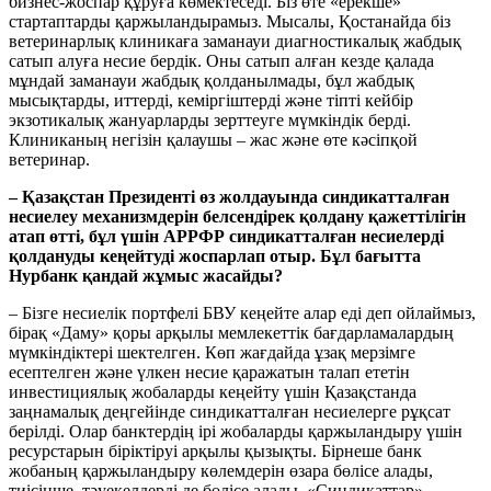
бизнес-жоспар құруға көмектеседі. Біз өте «ерекше»
стартаптарды қаржыландырамыз. Мысалы, Қостанайда біз
ветеринарлық клиникаға заманауи диагностикалық жабдық
сатып алуға несие бердік. Оны сатып алған кезде қалада
мұндай заманауи жабдық қолданылмады, бұл жабдық
мысықтарды, иттерді, кеміргіштерді және тіпті кейбір
экзотикалық жануарларды зерттеуге мүмкіндік берді.
Клиниканың негізін қалаушы – жас және өте кәсіпқой
ветеринар.
– Қазақстан Президенті өз жолдауында синдикатталған
несиелеу механизмдерін белсендірек қолдану қажеттілігін
атап өтті, бұл үшін АРРФР синдикатталған несиелерді
қолдануды кеңейтуді жоспарлап отыр. Бұл бағытта
Нурбанк қандай жұмыс жасайды?
– Бізге несиелік портфелі БВУ кеңейте алар еді деп ойлаймыз,
бірақ «Даму» қоры арқылы мемлекеттік бағдарламалардың
мүмкіндіктері шектелген. Көп жағдайда ұзақ мерзімге
есептелген және үлкен несие қаражатын талап ететін
инвестициялық жобаларды кеңейту үшін Қазақстанда
заңнамалық деңгейінде синдикатталған несиелерге рұқсат
берілді. Олар банктердің ірі жобаларды қаржыландыру үшін
ресурстарын біріктіруі арқылы қызықты. Бірнеше банк
жобаның қаржыландыру көлемдерін өзара бөлісе алады,
тиісінше, тәуекелдерді де бөлісе алады, «Синдикаттар»