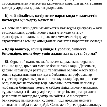
субсидиялаумен немесе екі қаржылық құралды да қатарынан
қолдану арқылы қаржыландырылады.
– Қалай ойлайсыз, қазір несие нарығында мемлекеттік
қатысуды қысқарту қажет пе?
– Несие нарығындағы мемлекеттік қатысуды қысқарту – бұл
эволюциялық үдеріс, және уақыт өте келе қатысу
трансформацияланып, нарық пен мемлекеттің даму
стратегиясы аясында анықталған бағытты көрсететін болады.
– Қазір банктер, соның ішінде Нурбанк, бизнеске
белсендірек несие беру үшін алдын ала шарты бар ма?
– Біз бұрын айтқанымыздай, несие қаражатына сұраныс
кейінге қалдырылған мәселе болып табылады. Дегенмен,
қаржы нарығында реттеуші тарапынан баланс жасау және
оның тұрақтылығын сақтауға байланысты реформалар
жүрегінде құрылымдық және тосқауылдар бар, олар несие
беру пайдасын төмендетеді. Мысалы, реттеуші несиелеу
жобалары бойынша төлеуге қабілеттілікті және қаржылық
тұрақтылықты бағалау әдістерін өзгертіп, оларға арналған
резервтік талаптарды едәуір нығайтты. Ал резервтер
банктердің пайдасынан құрылып, бұл арқылы несиеге
алынатын пайда төмендейді. Сонымен бірге, қаржыландыру