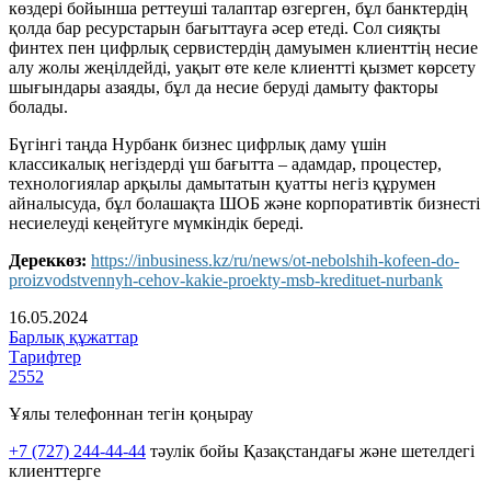
көздері бойынша реттеуші талаптар өзгерген, бұл банктердің
қолда бар ресурстарын бағыттауға әсер етеді. Сол сияқты
финтех пен цифрлық сервистердің дамуымен клиенттің несие
алу жолы жеңілдейді, уақыт өте келе клиентті қызмет көрсету
шығындары азаяды, бұл да несие беруді дамыту факторы
болады.
Бүгінгі таңда Нурбанк бизнес цифрлық даму үшін
классикалық негіздерді үш бағытта – адамдар, процестер,
технологиялар арқылы дамытатын қуатты негіз құрумен
айналысуда, бұл болашақта ШОБ және корпоративтік бизнесті
несиелеуді кеңейтуге мүмкіндік береді.
Дереккөз:
https://inbusiness.kz/ru/news/ot-nebolshih-kofeen-do-
proizvodstvennyh-cehov-kakie-proekty-msb-kredituet-nurbank
16.05.2024
Барлық құжаттар
Тарифтер
2552
Ұялы телефоннан тегін қоңырау
+7 (727) 244-44-44
тәулік бойы Қазақстандағы және шетелдегі
клиенттерге