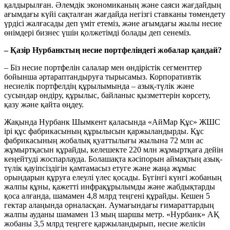
қалдырылған. Әлемдік экономиканың және саяси жағдайдың
ағымдағы күйі сақталған жағдайда негізгі ставканы төмендету
үрдісі жалғасады деп үміт етеміз, және ағымдағы жылы несие
өнімдері бизнес үшін қолжетімді болады деп сенеміз.
– Қазір Нурбанктың несие портфеліндегі жобалар қандай?
– Біз несие портфелін салалар мен өндірістік сегменттер
бойынша әртараптандыруға тырысамыз. Корпоративтік
несиелік портфелдің құрылымында – азық-түлік және
сусындар өндіру, құрылыс, байланыс қызметтерін көрсету,
қазу және қайта өңдеу.
Жақында Нурбанк Шымкент қаласында «АйМар Құс» ЖШС
ірі құс фабрикасының құрылысын қаржыландырды. Құс
фабрикасының жобалық қуаттылығы жылына 72 млн ас
жұмыртқасын құрайды, келешекте 220 млн жұмыртқаға дейін
кеңейтуді жоспарлауда. Болашақта кәсіпорын аймақтың азық-
түлік қауіпсіздігін қамтамасыз етуге және жаңа жұмыс
орындарын құруға елеулі үлес қосады. Бүгінгі күнгі жобаның
жалпы құны, қажетті инфрақұрылымды және жабдықтарды
қоса алғанда, шамамен 4,8 млрд теңгені құрайды. Кешен 5
гектар алаңында орналасқан. Аумағындағы ғимараттардың
жалпы ауданы шамамен 13 мың шаршы метр. «Нурбанк» АҚ
жобаны 3,5 млрд теңгеге қаржыландырып, несие желісін